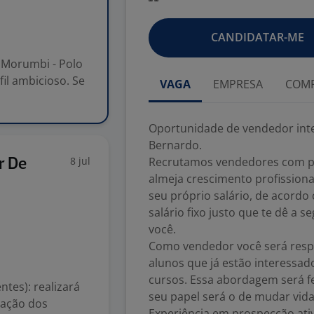
CANDIDATAR-ME
 Morumbi - Polo
l ambicioso. Se
VAGA
EMPRESA
COMP
Oportunidade de vendedor int
Bernardo.
8 jul
Recrutamos vendedores com pe
r De
almeja crescimento profission
seu próprio salário, de acord
salário fixo justo que te dê a s
você.
Como vendedor você será respo
alunos que já estão interessa
cursos. Essa abordagem será fe
tes): realizará
seu papel será o de mudar vidas
tação dos
Experiência em prospecção ativa