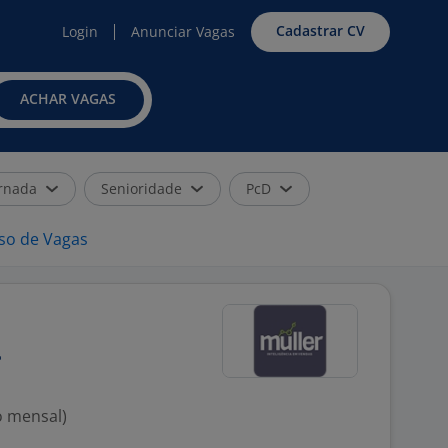
Cadastrar CV
Login
Anunciar Vagas
ACHAR VAGAS
rnada
Senioridade
PcD
iso de Vagas
o mensal)