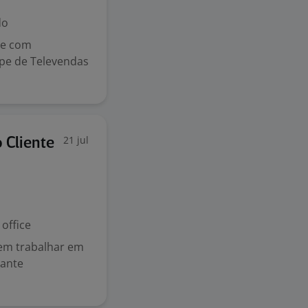
do
 e com
ipe de Televendas
21 jul
 Cliente
office
 em trabalhar em
tante