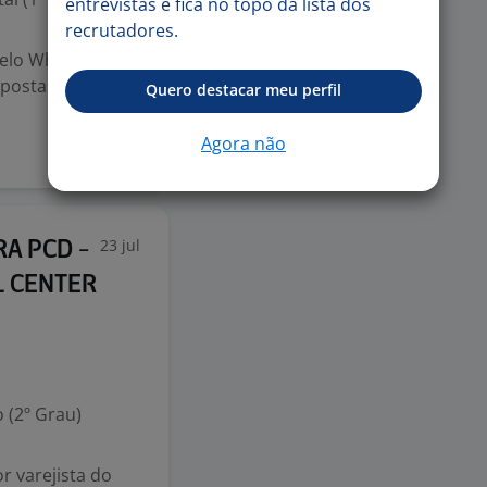
entrevistas e fica no topo da lista dos
recrutadores.
pelo WhatsApp.
postas e
Quero destacar meu perfil
Agora não
23 jul
RA PCD -
L CENTER
 (2º Grau)
r varejista do