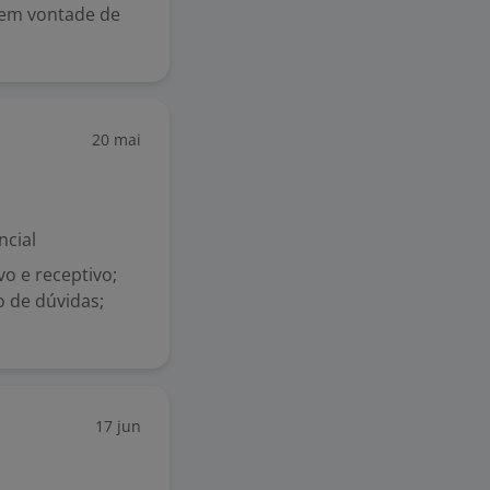
 tem vontade de
20 mai
ncial
vo e receptivo;
o de dúvidas;
17 jun