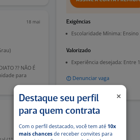
18 mai
Exigências
Escolaridade Mínima: Ensino
Grau)
Valorizado
Experiência desejada: Entre 1
DIATO ?? NÃO É
nidade para
Denunciar vaga
Destaque seu perfil
para quem contrata
Hoje
Com o perfil destacado, você tem até
10x
mais chances
de receber convites para
l (1º grau)