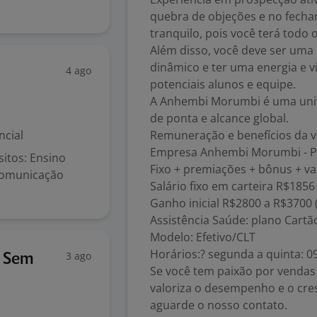
quebra de objeções e no fecha
tranquilo, pois você terá todo 
Além disso, você deve ser uma
dinâmico e ter uma energia e v
4 ago
potenciais alunos e equipe.
A Anhembi Morumbi é uma univ
de ponta e alcance global.
ncial
Remuneração e benefícios da 
Empresa Anhembi Morumbi - P
itos: Ensino
Fixo + premiações + bônus + va
comunicação
Salário fixo em carteira R$1856
Ganho inicial R$2800 a R$3700 (
Assistência Saúde: plano Cartã
Modelo: Efetivo/CLT
Horários:? segunda a quinta: 09
3 ago
u Sem
Se você tem paixão por vendas
valoriza o desempenho e o cres
aguarde o nosso contato.