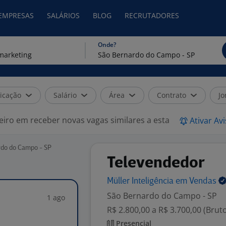
 EMPRESAS
SALÁRIOS
BLOG
RECRUTADORES
Onde?
icação
Salário
Área
Contrato
Jo
eiro em receber novas vagas similares a esta
Ativar Av
rdo do Campo - SP
Televendedor
Müller Inteligência em
Vendas
São Bernardo do Campo - SP
1 ago
R$ 2.800,00 a R$ 3.700,00 (Brut
Presencial