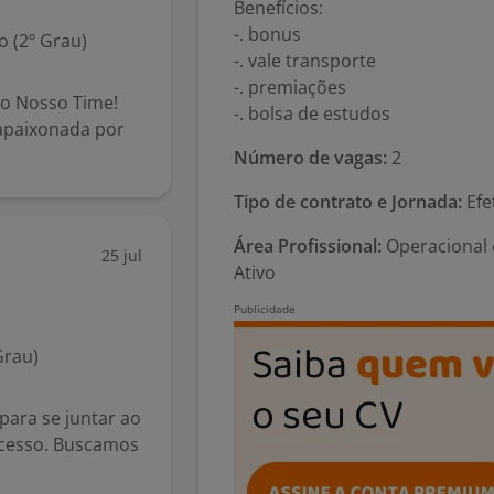
Benefícios:
-. bonus
 (2º Grau)
-. vale transporte
-. premiações
ao Nosso Time!
-. bolsa de estudos
apaixonada por
Número de vagas:
2
Tipo de contrato e Jornada:
Efe
Área Profissional:
Operacional e
25 jul
Ativo
Grau)
ara se juntar ao
cesso. Buscamos