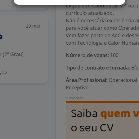
Clique em “Candidatar-se” na 
currículo atualizado.
Não é necessária experiência 
29 mai
para você atuar como Operador
Vem fazer parte da AeC e desen
com Tecnologia e Calor Human
 (2º Grau)
Número de vagas:
100
Tipo de contrato e Jornada:
Efet
ços
Área Profissional:
Operacional e
Receptivo