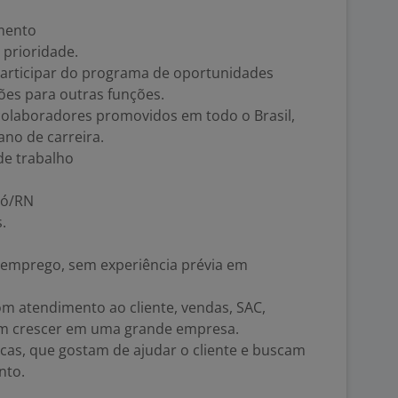
imento
 prioridade.
 participar do programa de oportunidades
ões para outras funções.
colaboradores promovidos em todo o Brasil,
no de carreira.
de trabalho
ró/RN
.
 emprego, sem experiência prévia em
om atendimento ao cliente, vendas, SAC,
m crescer em uma grande empresa.
cas, que gostam de ajudar o cliente e buscam
nto.