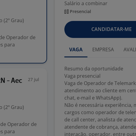
Salário a combinar
Presencial
 (2º Grau)
CANDIDATAR-ME
 de Operador de
es para
VAGA
EMPRESA
AVAL
Resumo da oportunidade
Vaga presencial
27 jul
N - Aec
Vaga de Operador de Telemarke
atendimento ao cliente em cent
chat, e-mail e WhatsApp).
Não é necessária experiência, 
 (2º Grau)
cargos como operador de telem
de call center, analista de ate
 de Operador de
atendente de cobrança, atende
es para
interação, operador, entre out