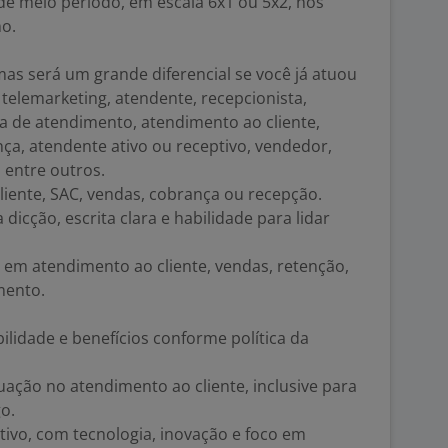
de meio período, em escala 6x1 ou 5x2, nos
o.
mas será um grande diferencial se você já atuou
elemarketing, atendente, recepcionista,
sta de atendimento, atendimento ao cliente,
ça, atendente ativo ou receptivo, vendedor,
 entre outros.
iente, SAC, vendas, cobrança ou recepção.
dicção, escrita clara e habilidade para lidar
a em atendimento ao cliente, vendas, retenção,
mento.
ilidade e benefícios conforme política da
ação no atendimento ao cliente, inclusive para
o.
ivo, com tecnologia, inovação e foco em