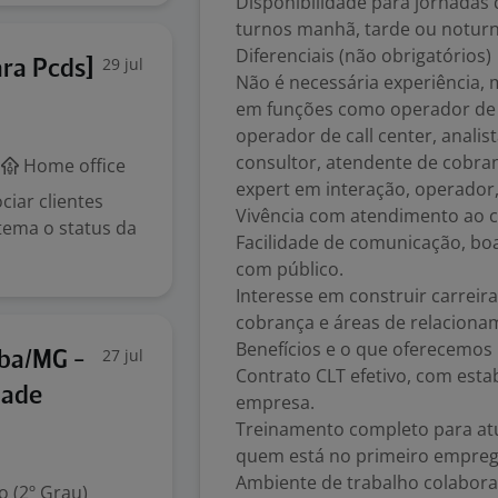
Disponibilidade para jornadas 
turnos manhã, tarde ou noturn
Diferenciais (não obrigatórios)
29 jul
ra Pcds]
Não é necessária experiência, 
em funções como operador de t
operador de call center, anali
consultor, atendente de cobran
Home office
expert em interação, operador,
ciar clientes
Vivência com atendimento ao cl
stema o status da
Facilidade de comunicação, boa 
com público.
Interesse em construir carreir
cobrança e áreas de relaciona
Benefícios e o que oferecemos
27 jul
úba/MG -
Contrato CLT efetivo, com estab
dade
empresa.
Treinamento completo para atu
quem está no primeiro empreg
Ambiente de trabalho colaborat
 (2º Grau)