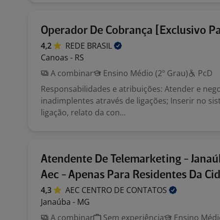
Operador De Cobrança [Exclusivo Pa
4,2
REDE
BRASIL
Canoas - RS
A combinar
Ensino Médio (2º Grau)
PcD
Responsabilidades e atribuições: Atender e nego
inadimplentes através de ligações; Inserir no si
ligação, relato da con...
Atendente De Telemarketing - Jana
Aec - Apenas Para Residentes Da Ci
4,3
AEC CENTRO DE
CONTATOS
Janaúba - MG
A combinar
Sem experiência
Ensino Médio