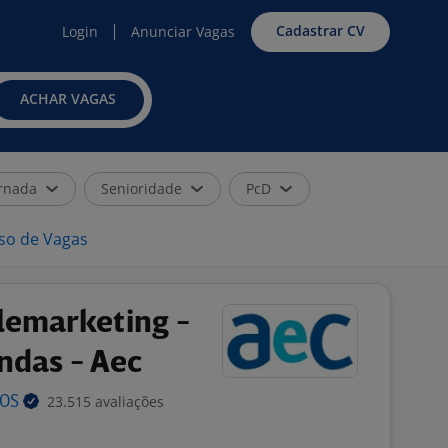
Cadastrar CV
Login
Anunciar Vagas
ACHAR VAGAS
rnada
Senioridade
PcD
iso de Vagas
lemarketing -
ndas - Aec
23.515 avaliações
TOS