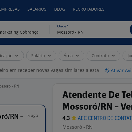
 EMPRESAS
SALÁRIOS
BLOG
RECRUTADORES
Onde?
icação
Salário
Área
Contrato
Jo
eiro em receber novas vagas similares a esta
Ativar Av
ossoró - RN
Atendente De Te
Mossoró/RN - Ve
5 ago
oró/RN -
4,3
AEC CENTRO DE
CONTA
Mossoró - RN