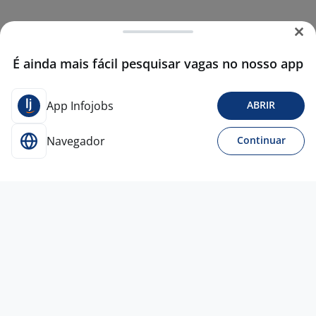
É ainda mais fácil pesquisar vagas no nosso app
App Infojobs
ABRIR
Navegador
Continuar
18 mar
Repositor De Loja
4,0
mirelle comercio de
presente
Osasco - SP