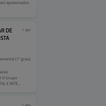
as) apaixonados
1 ago
AR DE
ISTA
mental (1º grau)
INHA/
 O Grupo
L E INTE...
1 ago