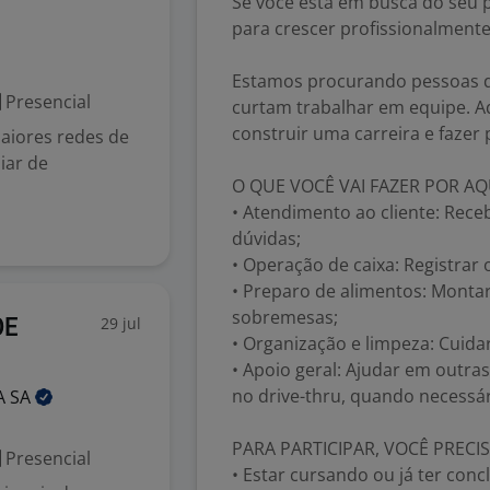
Se você está em busca do seu
para crescer profissionalmente
Estamos procurando pessoas d
Presencial
curtam trabalhar em equipe. Aq
construir uma carreira e fazer
iores redes de
iar de
O QUE VOCÊ VAI FAZER POR AQ
• Atendimento ao cliente: Receb
dúvidas;
• Operação de caixa: Registrar
• Preparo de alimentos: Montar 
sobremesas;
29 jul
DE
• Organização e limpeza: Cuida
• Apoio geral: Ajudar em outra
no drive-thru, quando necessár
A
SA
PARA PARTICIPAR, VOCÊ PRECIS
Presencial
• Estar cursando ou já ter conc