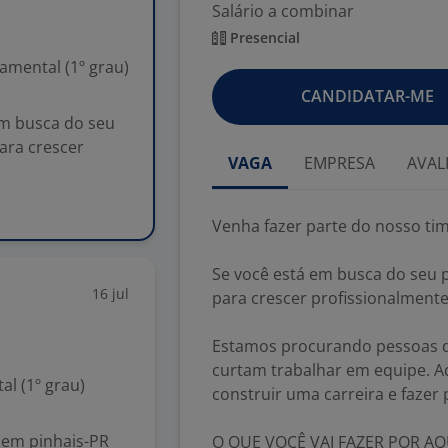
Salário a combinar
Presencial
mental (1º grau)
CANDIDATAR-ME
em busca do seu
ara crescer
VAGA
EMPRESA
AVAL
Venha fazer parte do nosso tim
Se você está em busca do seu
16 jul
para crescer profissionalmente
Estamos procurando pessoas d
curtam trabalhar em equipe. Aq
l (1º grau)
construir uma carreira e fazer
a em pinhais-PR
O QUE VOCÊ VAI FAZER POR AQ