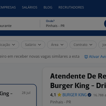
 EMPRESAS
SALÁRIOS
BLOG
RECRUTADORES
Onde?
icação
Salário
Área
Contrato
Jo
eiro em receber novas vagas similares a esta
Ativar Av
Atendente De Re
Burger King - Dr
28 jul
King -
4,1
16.788 
BURGER
KING
Pinhais - PR