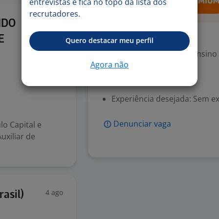
entrevistas e fica no topo da lista dos
recrutadores.
Ontem
NDO
Exigências
E
Quero destacar meu perfil
Escolaridade Mínima: Ensino
Agora não
Valorizado
Experiência desejada: Sem e
Denunciar vaga
o Capital e
uxiliar de
4 ago
asil)