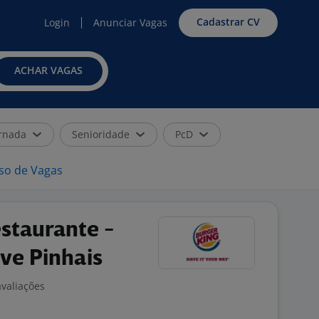
Cadastrar CV
Login
Anunciar Vagas
ACHAR VAGAS
rnada
Senioridade
PcD
iso de Vagas
staurante -
ive Pinhais
avaliações