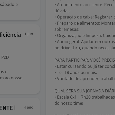
 sábado e
• Atendimento ao cliente: Receb
dúvidas;
• Operação de caixa: Registrar
• Preparo de alimentos: Montar 
sobremesas;
1 jun
iciência
• Organização e limpeza: Cuida
• Apoio geral: Ajudar em outra
no drive-thru, quando necessár
PcD
PARA PARTICIPAR, VOCÊ PRECIS
• Estar cursando ou já ter conc
os e
• Ter 18 anos ou mais.
rem ao nosso
• Vontade de aprender, trabalh
QUAL SERÁ SUA JORNADA DIÁR
• Escala 6x1 | 7h20 trabalhadas
do nosso time!
4 ago
ENTE |