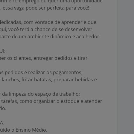
 primeiro emprego ou quer uma oportunidade
, essa vaga pode ser perfeita para você!
edicadas, com vontade de aprender e que
ui, você terá a chance de se desenvolver,
 parte de um ambiente dinâmico e acolhedor.
UI:
er os clientes, entregar pedidos e tirar
 os pedidos e realizar os pagamentos;
lanches, fritar batatas, preparar bebidas e
r da limpeza do espaço de trabalho;
s tarefas, como organizar o estoque e atender
io.
A:
luído o Ensino Médio.