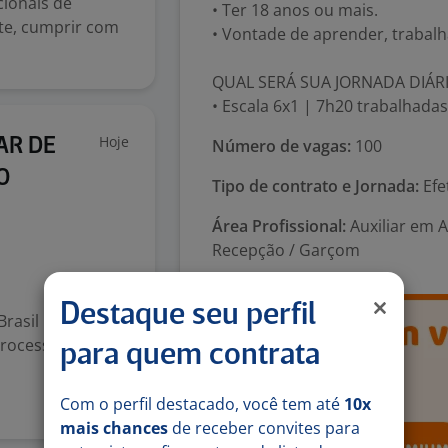
ionais de
• Ter 18 anos ou mais.
te, cumprir com
• Vontade de aprender, trabalh
QUAL SERÁ SUA JORNADA DIÁR
• Escala 6x1 | 7h20 trabalhadas
Hoje
AR DE
Número de vagas:
100
O
Tipo de contrato e Jornada:
Efe
Área Profissional:
Auxiliar em 
Recepção / Garçom
Destaque seu perfil
rasil Principais
e processamento
para quem contrata
Com o perfil destacado, você tem até
10x
mais chances
de receber convites para