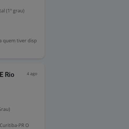
l (1º grau)
 quem tiver disp
4 ago
E Rio
Grau)
Curitiba-PR O