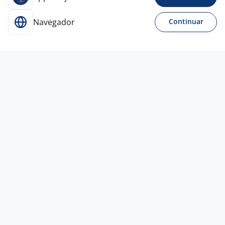
Navegador
Continuar
Para Candidatos
Acesse o site de empregos líder e se candidate a
vagas adequadas ao seu perfil de forma fácil e
rápida.