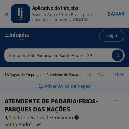
Aplicativo do Infojobs
BAIXAR
Baixe o App nº 1 do Brasil para
encontrar empregos
GRÁTIS!!
Login
15
FILTRAR
Vagas de Emprego de Atendente de Padaria em Santo André - SP
Ativar Aviso de Vagas
22 jun
ATENDENTE DE PADARIA/FRIOS-
PARQUES DAS NAÇÕES
4,4
Cooperativa de
Consumo
Santo André - SP