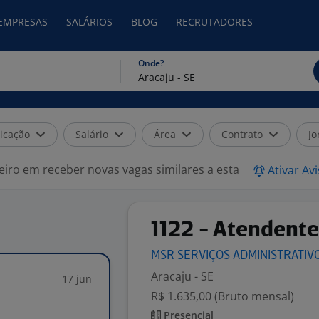
 EMPRESAS
SALÁRIOS
BLOG
RECRUTADORES
Onde?
icação
Salário
Área
Contrato
Jo
eiro em receber novas vagas similares a esta
Ativar Av
1122 - Atendente
MSR SERVIÇOS ADMINISTRATIV
Aracaju - SE
17 jun
R$ 1.635,00 (Bruto mensal)
Presencial