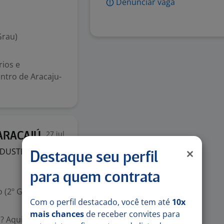
Denunciar vaga
Grau)
rios e
ntro de Aracaju-
27 jul
 ARACAJÚ
NDUSTRIALIZADOS
Destaque seu perfil
para quem contrata
 (2º Grau)
Com o perfil destacado, você tem até
10x
mais chances
de receber convites para
 Aqui na Cobasi,