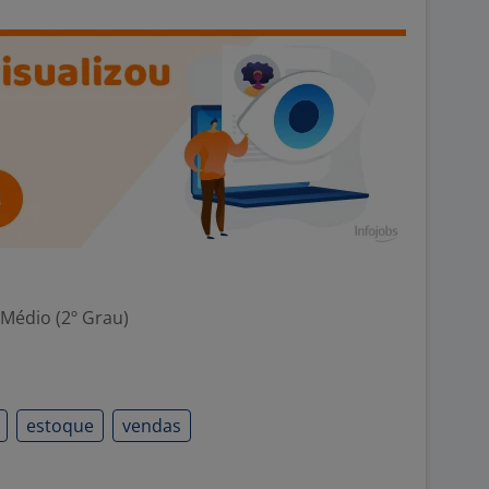
 Médio (2º Grau)
estoque
vendas