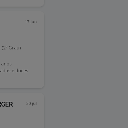
17 jun
 (2º Grau)
0 anos
zados e doces
30 jul
RGER