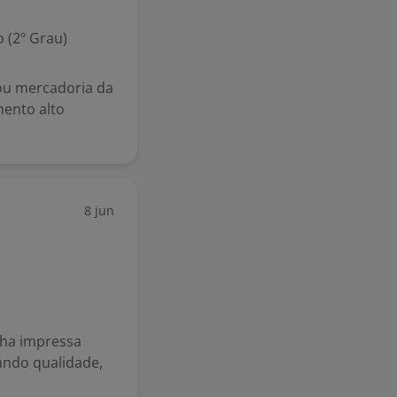
 (2º Grau)
 ou mercadoria da
mento alto
8 jun
icha impressa
ando qualidade,