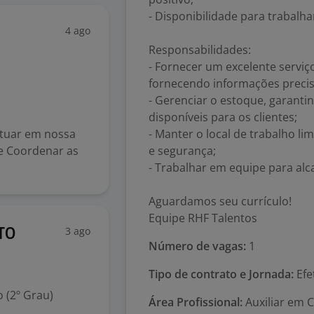
- Disponibilidade para trabalh
4 ago
Responsabilidades:
- Fornecer um excelente serviç
fornecendo informações precis
- Gerenciar o estoque, garant
disponíveis para os clientes;
atuar em nossa
- Manter o local de trabalho l
te Coordenar as
e segurança;
- Trabalhar em equipe para alca
Aguardamos seu currículo!
Equipe RHF Talentos
3 ago
TO
Número de vagas:
1
Tipo de contrato e Jornada:
Efe
 (2º Grau)
Área Profissional:
Auxiliar em 