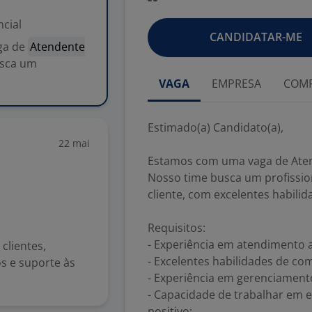
cial
CANDIDATAR-ME
ga de
Atendente
usca um
VAGA
EMPRESA
COMP
Estimado(a) Candidato(a),
22 mai
Estamos com uma vaga de Atend
Nosso time busca um profissio
cliente, com excelentes habil
Requisitos:
- Experiência em atendimento a
clientes,
- Excelentes habilidades de co
s e suporte às
- Experiência em gerenciament
- Capacidade de trabalhar em 
positivo;