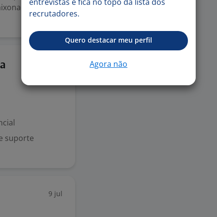
entrevistas e fica no topo da lista dos
aixonados pela
recrutadores.
Quero destacar meu perfil
12 jul
Agora não
ga
cial
e suporte
9 jul