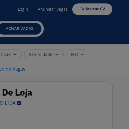
Cadastrar CV
Login
Anunciar Vagas
ACHAR VAGAS
rnada
Senioridade
PcD
iso de Vagas
 De Loja
OS
LTDA