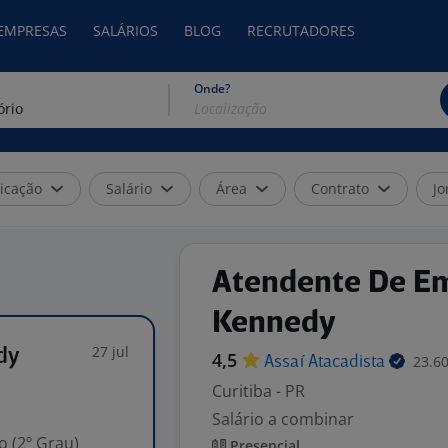
 EMPRESAS
SALÁRIOS
BLOG
RECRUTADORES
Onde?
icação
Salário
Área
Contrato
Jo
Atendente De Em
Kennedy
27 jul
dy
4,5
23.60
Assaí
Atacadista
Curitiba - PR
Salário a combinar
 (2º Grau)
Presencial