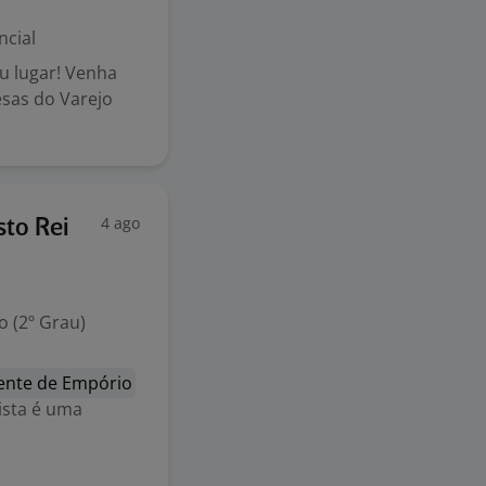
ncial
eu lugar! Venha
sas do Varejo
4 ago
sto Rei
 (2º Grau)
ente de Empório
dista é uma