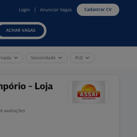
Cadastrar CV
Login
Anunciar Vagas
ACHAR VAGAS
rnada
Senioridade
PcD
pório - Loja
6 avaliações