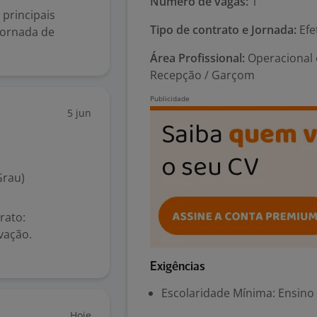
Número de vagas:
1
 principais
Tipo de contrato e Jornada:
Efe
 jornada de
Área Profissional:
Operacional 
Recepção / Garçom
5 jun
Grau)
rato:
vação.
Exigências
Escolaridade Mínima: Ensino
Hoje