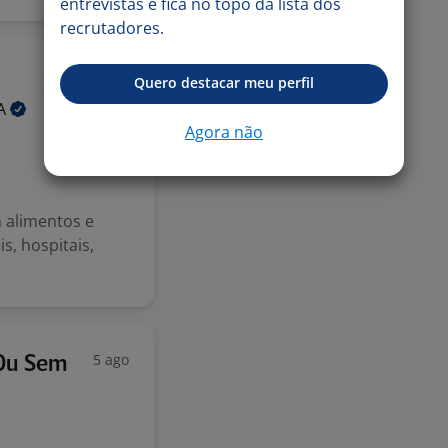
entrevistas e fica no topo da lista dos
recrutadores.
Ontem
Quero destacar meu perfil
A
Agora não
 alimentos e
s, hospitais,
5 ago
Ou Sem