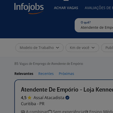
ACHAR VAGAS
AVALIAÇÕES DE
O quê?
Modelo de Trabalho
Km de você
Publ
85
Vagas de Emprego de Atendente de Empório
Relevantes
Recentes
Próximas
Atendente De Empório - Loja Kenne
4,5
Assaí
Atacadista
Curitiba - PR
A combinar
Sem experiência
Ensino Médio