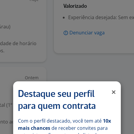
Valorizado
Experiência desejada: Sem e
Grau)
Denunciar vaga
lidade de horário
s.
Ontem
Destaque seu perfil
l (1º grau)
para quem contrata
Com o perfil destacado, você tem até
10x
to ao cliente
mais chances
de receber convites para