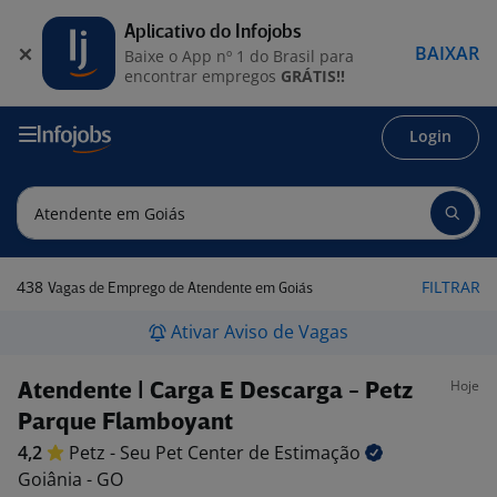
Aplicativo do Infojobs
BAIXAR
Baixe o App nº 1 do Brasil para
encontrar empregos
GRÁTIS!!
Login
438
FILTRAR
Vagas de Emprego de Atendente em Goiás
Ativar Aviso de Vagas
Hoje
Atendente | Carga E Descarga - Petz
Parque Flamboyant
4,2
Petz - Seu Pet Center de
Estimação
Goiânia - GO