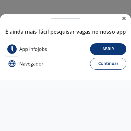
É ainda mais fácil pesquisar vagas no nosso app
App Infojobs
ABRIR
Navegador
Continuar
23 jul
Auxiliar Administrativo PCD
4,2
OGGI SORVETES
LTDA
Duque de Caxias - RJ