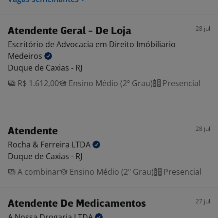
28 jul
Atendente Geral - De Loja
Escritório de Advocacia em Direito Imóbiliario
Medeiros
Duque de Caxias - RJ
R$ 1.612,00
Ensino Médio (2º Grau)
Presencial
28 jul
Atendente
Rocha & Ferreira
LTDA
Duque de Caxias - RJ
A combinar
Ensino Médio (2º Grau)
Presencial
27 jul
Atendente De Medicamentos
A Nossa Drogaria
LTDA