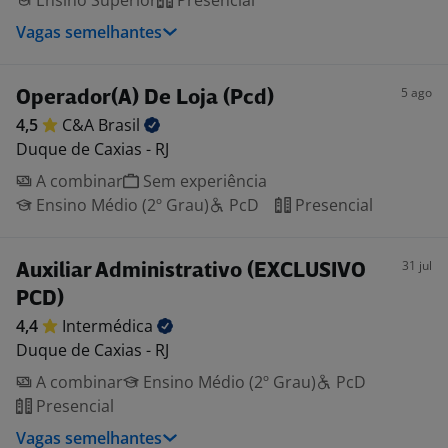
Ensino Superior
Presencial
Vagas semelhantes
5 ago
Operador(A) De Loja (Pcd)
4,5
C&A
Brasil
Duque de Caxias - RJ
A combinar
Sem experiência
Ensino Médio (2º Grau)
PcD
Presencial
31 jul
Auxiliar Administrativo (EXCLUSIVO
PCD)
4,4
Intermédica
Duque de Caxias - RJ
A combinar
Ensino Médio (2º Grau)
PcD
Presencial
Vagas semelhantes