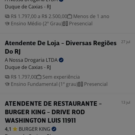
Duque de Caxias - RJ
R$ 1.797,00 a R$ 2.500,00
Menos de 1 ano
Ensino Médio (2º Grau)
Presencial
27 jul
Atendente De Loja - Diversas Regiões
Do RJ
A Nossa Drogaria
LTDA
Duque de Caxias - RJ
R$ 1.797,00
Sem experiência
Ensino Fundamental (1º grau)
Presencial
13 jul
ATENDENTE DE RESTAURANTE -
BURGER KING - DRIVE ROD
WASHINGTON LUIS 11911
4,1
BURGER
KING