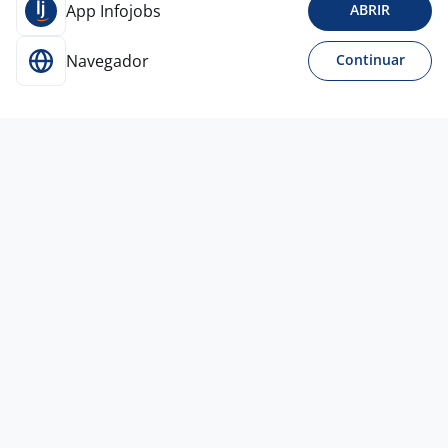
App Infojobs
ABRIR
Navegador
Continuar
Para Candidatos
Acesse o site de empregos líder e se candidate a
vagas adequadas ao seu perfil de forma fácil e
rápida.