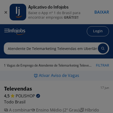
Aplicativo do Infojobs
BAIXAR
Baixe o App nº 1 do Brasil para
encontrar empregos
GRÁTIS!!
Login
1
FILTRAR
Vagas de Emprego de Atendente de Telemarketing Televendas em Uberlândia - MG
Ativar Aviso de Vagas
17 jun
Televendas
4,5
POLISHOP
Todo Brasil
A combinar
Ensino Médio (2º Grau)
Híbrido