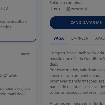
Salário a combinar
PcD
PcD
Presencial
é uma escolha e
CANDIDATAR-ME
rcados
VAGA
EMPRESA
AVAL
Compartilhar o melhor da vida
Ontem
missão que nós do GoodBom S
dias.
Por esse motivo, valorizamos
 (2º Grau)
construir um ambiente ainda mai
promover transformações, as
banco de talentos exclusivo de
 maior varejista
todas as posições, setores, loja
endo mais de 60
Estamos em busca de indivíduo