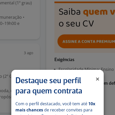
mental (1º grau)
emuneração •
00–19h00 e
3 ago
Exigências
Escolaridade Mínima: Ensino
 (2º Grau)
Destaque seu perfil
Habilitada para pessoa com def
para quem contrata
moda, com mais
Auditiva
ropósito é
Física
Com o perfil destacado, você tem até
10x
Visual
mais chances
de receber convites para
Psicossocial