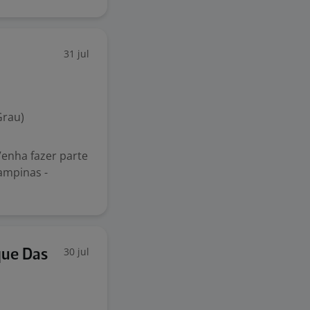
31 jul
Grau)
Venha fazer parte
ampinas -
30 jul
que Das