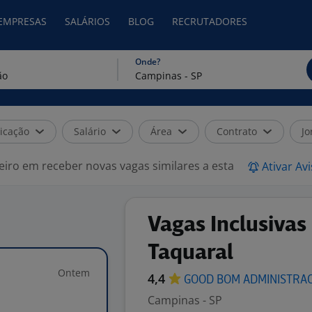
 EMPRESAS
SALÁRIOS
BLOG
RECRUTADORES
Onde?
icação
Salário
Área
Contrato
Jo
eiro em receber novas vagas similares a esta
Ativar Av
Vagas Inclusivas
Taquaral
Ontem
4,4
GOOD BOM
ADMINISTRA
Campinas - SP