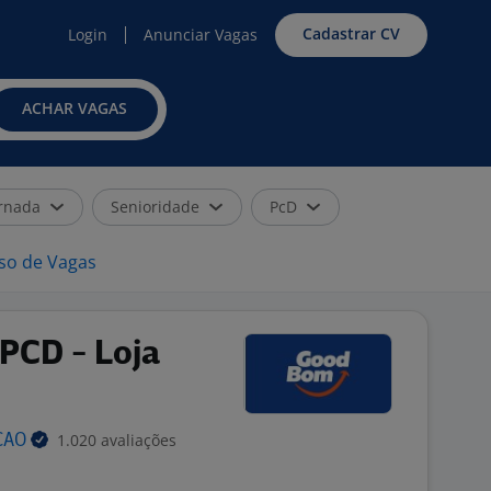
Cadastrar CV
Login
Anunciar Vagas
ACHAR VAGAS
rnada
Senioridade
PcD
iso de Vagas
 PCD - Loja
1.020 avaliações
CAO