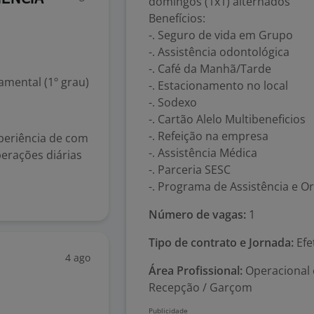
domingos (1x1) alternados
Benefícios:
-. Seguro de vida em Grupo
-. Assistência odontológica
-. Café da Manhã/Tarde
mental (1º grau)
-. Estacionamento no local
-. Sodexo
-. Cartão Alelo Multibeneficios
-. Refeição na empresa
periência de com
-. Assistência Médica
perações diárias
-. Parceria SESC
-. Programa de Assistência e Ori
Número de vagas:
1
Tipo de contrato e Jornada:
Efe
4 ago
Área Profissional:
Operacional 
Recepção / Garçom