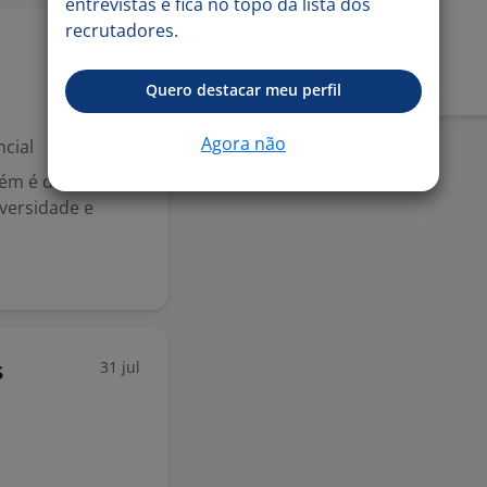
entrevistas e fica no topo da lista dos
recrutadores.
Denunciar vaga
31 jul
Quero destacar meu perfil
Agora não
cial
bém é destinada a
iversidade e
31 jul
s