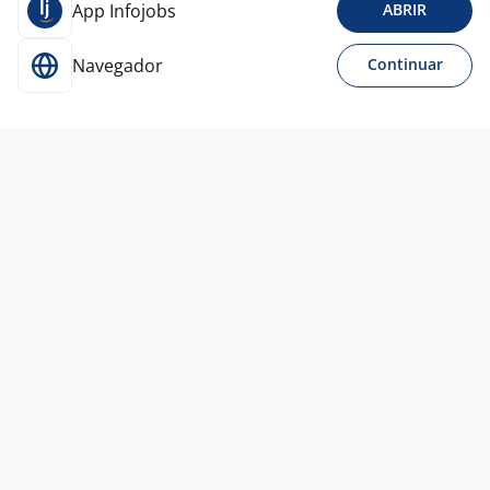
App Infojobs
ABRIR
Navegador
Continuar
3 ago
Atendente De Televendas
4,3
IMEDIATTA
RH
Curitiba - PR
A combinar
Menos de 1 ano
Ensino Médio (2º Grau)
Presencial
3 ago
Atendimento Chat - Digital
3,8
SERVICES ASSESSORIA E COBRANCAS
LTDA.