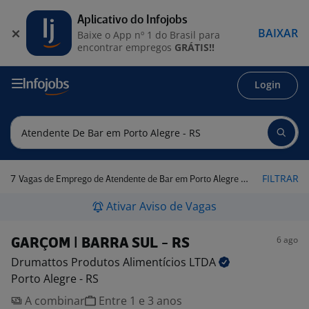
Aplicativo do Infojobs
BAIXAR
Baixe o App nº 1 do Brasil para
encontrar empregos
GRÁTIS!!
Login
7
FILTRAR
Vagas de Emprego de Atendente de Bar em Porto Alegre - RS
Ativar Aviso de Vagas
6 ago
GARÇOM | BARRA SUL - RS
Drumattos Produtos Alimentícios
LTDA
Porto Alegre - RS
A combinar
Entre 1 e 3 anos