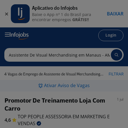
Aplicativo do Infojobs
BAIXAR
Baixe o App nº 1 do Brasil para
encontrar empregos
GRÁTIS!!
Login
4
FILTRAR
Vagas de Emprego de Assistente de Visual Merchandising em Manaus - AM
Ativar Aviso de Vagas
1 jul
Promotor De Treinamento Loja Com
Carro
TOP PEOPLE ASSESSORIA EM MARKETING E
4,6
VENDAS