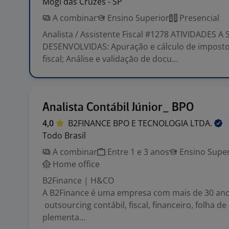
Mogi das Cruzes - SP
A combinar
Ensino Superior
Presencial
Analista / Assistente Fiscal #1278 ATIVIDADES A
DESENVOLVIDAS: Apuração e cálculo de impostos
fiscal; Análise e validação de docu...
Analista Contábil Júnior_ BPO
4,0
B2FINANCE BPO E TECNOLOGIA
LTDA.
Todo Brasil
A combinar
Entre 1 e 3 anos
Ensino Super
Home office
B2Finance | H&CO
A B2Finance é uma empresa com mais de 30 an
outsourcing contábil, fiscal, financeiro, folha 
plementa...