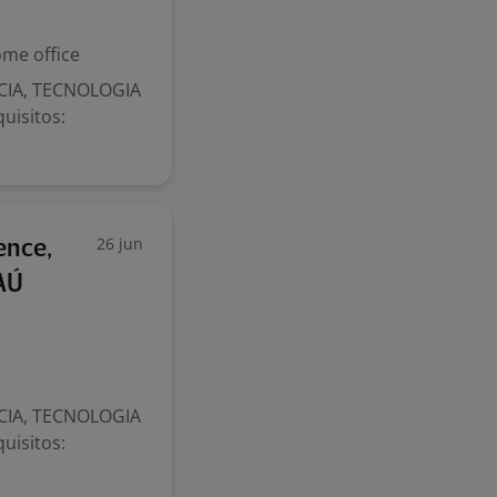
me office
NCIA, TECNOLOGIA
uisitos:
26 jun
ence,
TAÚ
NCIA, TECNOLOGIA
uisitos: