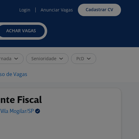
Cadastrar CV
Login
Anunciar Vagas
ACHAR VAGAS
rnada
Senioridade
PcD
iso de Vagas
ente Fiscal
 Vila
Mogilar/SP