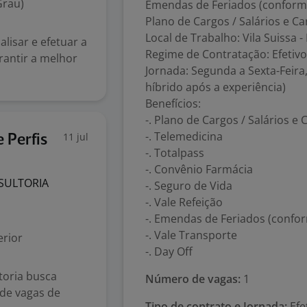
Grau)
Emendas de Feriados (conform
Plano de Cargos / Salários e Ca
Local de Trabalho: Vila Suissa 
lisar e efetuar a
Regime de Contratação: Efetivo
rantir a melhor
Jornada: Segunda a Sexta-Feira
híbrido após a experiência)
Benefícios:
-. Plano de Cargos / Salários e 
-. Telemedicina
11 jul
 Perfis
-. Totalpass
-. Convênio Farmácia
SULTORIA
-. Seguro de Vida
-. Vale Refeição
-. Emendas de Feriados (confo
-. Vale Transporte
rior
-. Day Off
toria busca
Número de vagas:
1
de vagas de
Tipo de contrato e Jornada:
Efe