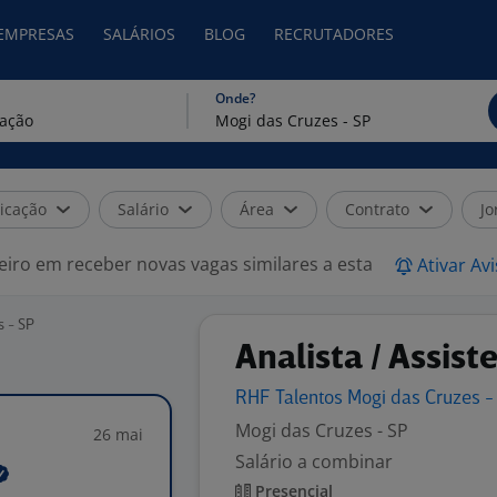
 EMPRESAS
SALÁRIOS
BLOG
RECRUTADORES
Onde?
icação
Salário
Área
Contrato
Jo
eiro em receber novas vagas similares a esta
Ativar Av
s - SP
Analista / Assist
RHF Talentos Mogi das Cruzes -
Mogi das Cruzes - SP
26 mai
Salário a combinar
Presencial