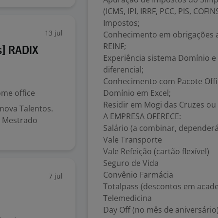
(ICMS, IPI, IRRF, PCC, PIS, COFI
Impostos;
13 jul
Conhecimento em obrigações ace
REINF;
s] RADIX
Experiência sistema Domínio e
diferencial;
Conhecimento com Pacote Offi
me office
Domínio em Excel;
Residir em Mogi das Cruzes ou 
nova Talentos.
A EMPRESA OFERECE:
: Mestrado
Salário (a combinar, dependerá
Vale Transporte
Vale Refeição (cartão flexível)
Seguro de Vida
Convênio Farmácia
7 jul
Totalpass (descontos em acad
Telemedicina
Day Off (no mês de aniversário