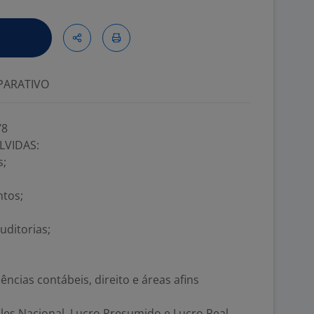
ARATIVO
78
LVIDAS:
s;
ntos;
uditorias;
ncias contábeis, direito e áreas afins
es Nacional, Lucro Presumido e Lucro Real