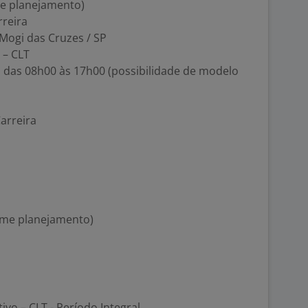
e planejamento)
rreira
- Mogi das Cruzes / SP
 – CLT
, das 08h00 às 17h00 (possibilidade de modelo
Carreira
rme planejamento)
tivo – CLT - Período Integral