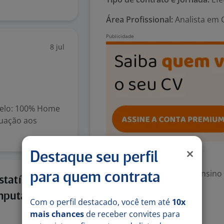
Área Profissional:
Analista em C
8 jul
delo: 100% Home
tuação aos
Destaque seu perfil
Exigências
Escolaridade Mínima: Ensino
para quem contrata
6 jul
tatística,
mputação]
Denunciar vaga
Com o perfil destacado, você tem até
10x
mais chances
de receber convites para