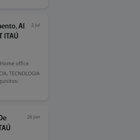
2 jul
ento, AI
T ITAÚ
Home office
NCIA, TECNOLOGIA
uisitos:
26 jun
De
ITAÚ