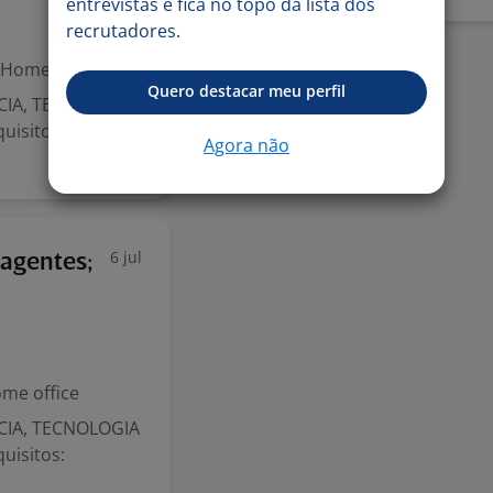
entrevistas e fica no topo da lista dos
recrutadores.
Home office
Quero destacar meu perfil
NCIA, TECNOLOGIA
uisitos:
Agora não
6 jul
iagentes;
me office
NCIA, TECNOLOGIA
uisitos: