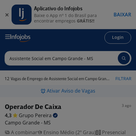
Aplicativo do Infojobs
BAIXAR
Baixe o App nº 1 do Brasil para
encontrar empregos
GRÁTIS!!
Login
12
FILTRAR
Vagas de Emprego de Assistente Social em Campo Grande - MS
Ativar Aviso de Vagas
3 ago
Operador De Caixa
4,3
Grupo
Pereira
Campo Grande - MS
A combinar
Ensino Médio (2º Grau)
Presencial