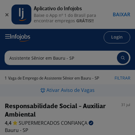
Aplicativo do Infojobs
BAIXAR
Baixe o App nº 1 do Brasil para
encontrar empregos
GRÁTIS!!
Login
1
FILTRAR
Vaga de Emprego de Assistente Sênior em Bauru - SP
Ativar Aviso de Vagas
31 jul
Responsabilidade Social - Auxiliar
Ambiental
4,4
SUPERMERCADOS
CONFIANÇA
Bauru - SP