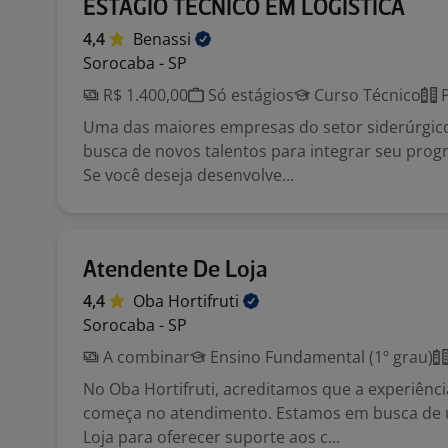
ESTÁGIO TÉCNICO EM LOGÍSTICA
4,4
Benassi
Sorocaba - SP
R$ 1.400,00
Só estágios
Curso Técnico
P
Uma das maiores empresas do setor siderúrgico
busca de novos talentos para integrar seu prog
Se você deseja desenvolve...
Atendente De Loja
4,4
Oba
Hortifruti
Sorocaba - SP
A combinar
Ensino Fundamental (1º grau)
No Oba Hortifruti, acreditamos que a experiênc
começa no atendimento. Estamos em busca de
Loja para oferecer suporte aos c...