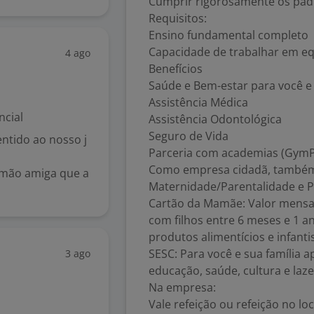
Cumprir rigorosamente os padr
Requisitos:
Ensino fundamental completo
Capacidade de trabalhar em eq
4 ago
Benefícios
Saúde e Bem-estar para você e
Assistência Médica
ncial
Assistência Odontológica
Seguro de Vida
ntido ao nosso j
Parceria com academias (GymP
Como empresa cidadã, também
a mão amiga que a
Maternidade/Parentalidade e 
Cartão da Mamãe: Valor mensal
com filhos entre 6 meses e 1 a
produtos alimentícios e infanti
SESC: Para você e sua família 
3 ago
educação, saúde, cultura e laze
Na empresa:
Vale refeição ou refeição no loc