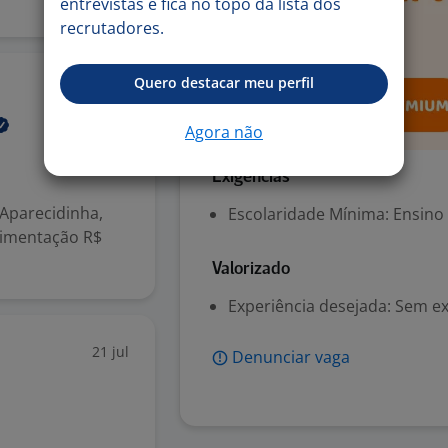
entrevistas e fica no topo da lista dos
recrutadores.
Quero destacar meu perfil
27 jul
Agora não
Exigências
 Aparecidinha,
Escolaridade Mínima: Ensino
Alimentação R$
Valorizado
Experiência desejada: Sem e
21 jul
Denunciar vaga