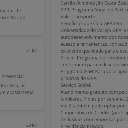
Cartão Alimentação Cesta Bási
PPR: Programa Anual de Partic
amador de
Vale Transporte
no setor de
Benefícios que só o GPA tem:
Universidade do Varejo GPA: V
autodesenvolvimento dos nosso
acesso a ferramentas, conteúdo
31 jul
excelente qualidade para o se
Prosin: Programa de recrutam
contribuem para o desenvolvim
Programa VEM: Para você apro
Presencial
próprias do GPA.
Serviço Social:
Por isso, as
Atendimento gratuito com psicó
 um ecossistema
familiares, 7 dias por semana, 
Você também pode optar por:
Cooperativa de Crédito (parti
exclusivos com empresas parce
29 jul
Previdência Privada