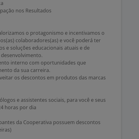
ca
ipação nos Resultados
alorizamos o protagonismo e incentivamos o
s(as) colaboradores(as) e você poderá ter
s e soluções educacionais atuais e de
u desenvolvimento.
ento interno com oportunidades que
ento da sua carreira.
veitar os descontos em produtos das marcas
logos e assistentes sociais, para você e seus
24 horas por dia
cipantes da Cooperativa possuem descontos
iras)