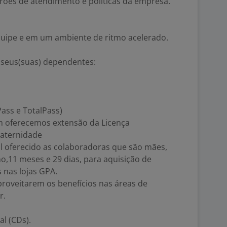
ões de atendimento e políticas da empresa.
uipe e em um ambiente de ritmo acelerado.
 seus(suas) dependentes:
ass e TotalPass)
 oferecemos extensão da Licença
Paternidade
 oferecido as colaboradoras que são mães,
no,11 meses e 29 dias, para aquisição de
s nas lojas GPA.
aproveitarem os benefícios nas áreas de
r.
al (CDs).