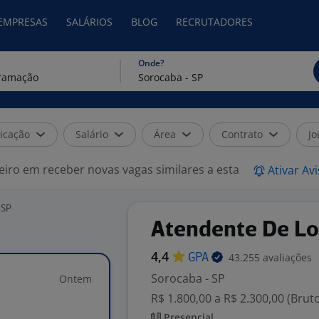
 EMPRESAS
SALÁRIOS
BLOG
RECRUTADORES
Onde?
icação
Salário
Área
Contrato
Jo
eiro em receber novas vagas similares a esta
Ativar Av
 SP
Atendente De Lo
4,4
43.255 avaliações
GPA
Sorocaba - SP
Ontem
R$ 1.800,00 a R$ 2.300,00 (Brut
Presencial