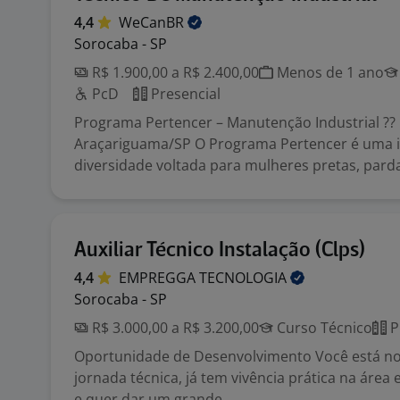
4,4
WeCanBR
Sorocaba - SP
R$ 1.900,00 a R$ 2.400,00
Menos de 1 ano
PcD
Presencial
Programa Pertencer – Manutenção Industrial ??
Araçariguama/SP O Programa Pertencer é uma in
diversidade voltada para mulheres pretas, parda
Auxiliar Técnico Instalação (Clps)
4,4
EMPREGGA
TECNOLOGIA
Sorocaba - SP
R$ 3.000,00 a R$ 3.200,00
Curso Técnico
P
Oportunidade de Desenvolvimento Você está no 
jornada técnica, já tem vivência prática na área e
e quer dar um grande ...