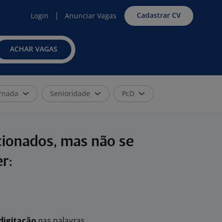
Cadastrar CV
Login
Anunciar Vagas
ACHAR VAGAS
rnada
Senioridade
PcD
cionados, mas não se
r:
digitação
nas palavras