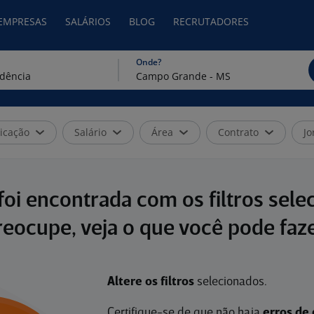
 EMPRESAS
SALÁRIOS
BLOG
RECRUTADORES
Onde?
icação
Salário
Área
Contrato
Jo
oi encontrada com os filtros sele
reocupe, veja o que você pode faze
Altere os filtros
selecionados.
Certifique-se de que não haja
erros de 