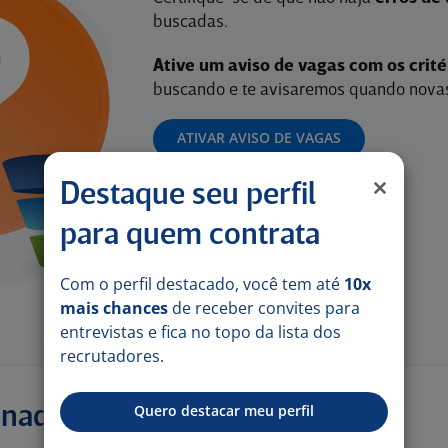
buscadas.
Ative um aviso de vagas com os crit
buscando e te avisaremos quando novas
ATIVAR AVISO DE VAGAS
Destaque seu perfil
para quem contrata
Com o perfil destacado, você tem até
10x
mais chances
de receber convites para
entrevistas e fica no topo da lista dos
recrutadores.
Quero destacar meu perfil
onadas