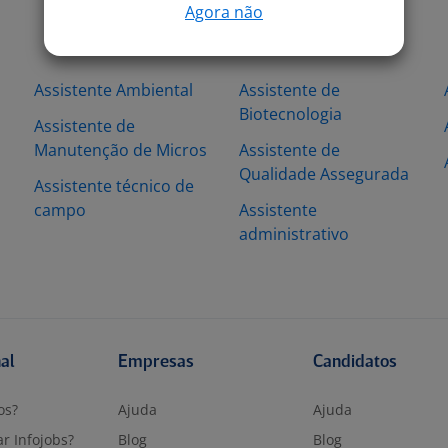
Agora não
Assistente Ambiental
Assistente de
Biotecnologia
Assistente de
Manutenção de Micros
Assistente de
Qualidade Assegurada
Assistente técnico de
campo
Assistente
administrativo
nal
Empresas
Candidatos
os?
Ajuda
Ajuda
r Infojobs?
Blog
Blog