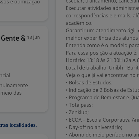
escolar, trancamento, cancelam
sos e otimização
Executar atividades administra
correspondências e e-mails, al
acadêmico.
Garantir um atendimento ágil, 
18 jun
melhor experiência dos alunos
 Gente &
Entenda como é o modelo para
Para essa posição a atuação é:
Horário: 13:18 às 21:30H (2a A 
Local de trabalho: Unibh - Burit
Veja o que já vai encontrar n
ncial
• Bolsas de Estudos;
genuinamente
• Indicação de 2 Bolsas de Est
 meio das
• Programa de Bem-estar e Qua
• Totalpass;
• Zenklub;
• ECOA – Escola Corporativa Âni
ras localidades:
• Day-off no aniversário;
• Abono de meio-período no ani