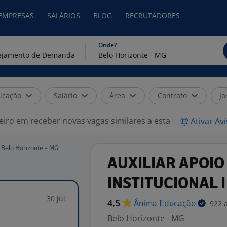
 EMPRESAS
SALÁRIOS
BLOG
RECRUTADORES
Onde?
icação
Salário
Área
Contrato
Jo
eiro em receber novas vagas similares a esta
Ativar Av
Belo Horizonte - MG
AUXILIAR APOIO
INSTITUCIONAL I
30 jul
4,5
922 
Ânima
Educação
Belo Horizonte - MG