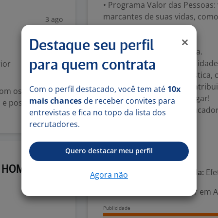
• Programa Valor das Pessoas:
marcantes de suas vidas, com
3 ago
nova titulação;
• Assistência Médica;
Destaque seu perfil
• Assistência Odontológica.
Ah! Independente de cor, idade,
para quem contrata
ior
qualquer outra característica, 
desejo e energia para contribu
Com o perfil destacado, você tem até
10x
om os clientes
Educação, aqui é o seu lugar!
mais chances
de receber convites para
 e postura
Seja um educador ou educador
entrevistas e fica no topo da lista dos
o país pela educação.
recrutadores.
Boa sorte!
Quero destacar meu perfil
Número de vagas:
1
14 jul
| HOME
Tipo de contrato e Jornada:
Efe
Agora não
Área Profissional:
Auxiliar em A