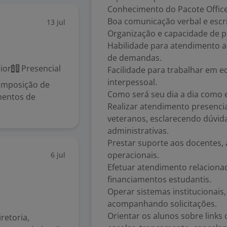
Conhecimento do Pacote Office
Boa comunicação verbal e escri
13 jul
Organização e capacidade de 
Habilidade para atendimento a
de demandas.
ior
Presencial
Facilidade para trabalhar em 
interpessoal.
composição de
Como será seu dia a dia como 
mentos de
Realizar atendimento presencial
veteranos, esclarecendo dúvid
administrativas.
Prestar suporte aos docentes,
operacionais.
6 jul
Efetuar atendimento relacionad
financiamentos estudantis.
Operar sistemas institucionais,
acompanhando solicitações.
Orientar os alunos sobre links 
retoria,