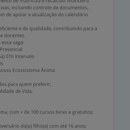
ento de matrícula e recálculo financeiro.
tivas, incluindo controle de documentos,
ém de apoiar a atualização do calendário
eficiente e de qualidade, contribuindo para a
 e docentes.
 essa vaga:
 Presencial
6a) 01h Intervalo
is
o nosso Ecossistema Ânima
udos para quem preferir;
lidade de Vida;
ma, com + de 100 cursos livres e gratuitos;
versário do(a) filho(a) com até 16 anos;