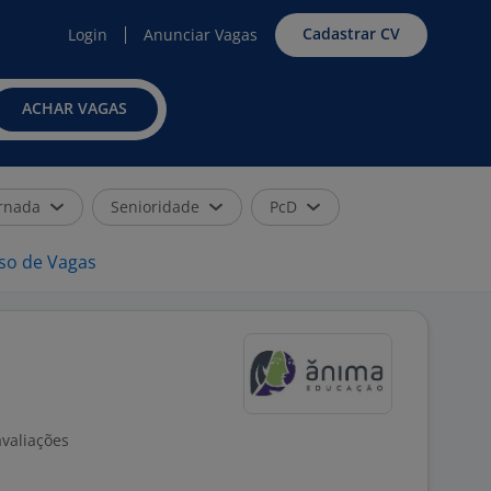
Cadastrar CV
Login
Anunciar Vagas
ACHAR VAGAS
rnada
Senioridade
PcD
iso de Vagas
avaliações