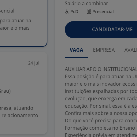
Salário a combinar
encial
PcD
Presencial
para atuar na
aior e o mais
CANDIDATAR-ME
VAGA
EMPRESA
AVAL
24 jul
AUXILIAR APOIO INSTITUCIONAL
Essa posição é para atuar na 
maior e o mais inovador ecoss
Grau)
instituições espalhadas por t
evolução, que enxerga em cad
educação. Por sinal, essa é a e
presa, atuando
Confira mais sobre a nossa op
e relacionamento
Do que você precisa para conco
Formação completa no Ensino
Experiência prévia em atendime