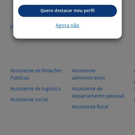
Quero destacar meu perfil
Agora não
Pinhais - PR
São José dos Pinhais -
PR
Assistente de Relações
Assistente
Públicas
administrativo
s
Assistente de logistica
Assistente de
departamento pessoal
Assistente social
Assistente fiscal