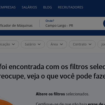
 EMPRESAS
SALÁRIOS
BLOG
RECRUTADORES
Onde?
icação
Salário
Área
Contrato
Jo
oi encontrada com os filtros sele
reocupe, veja o que você pode faze
Altere os filtros
selecionados.
Certifique-se de que não haja
erros de 