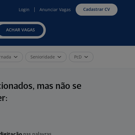
Cadastrar CV
Login
Anunciar Vagas
ACHAR VAGAS
rnada
Senioridade
PcD
cionados, mas não se
r:
digitação
nas palavras