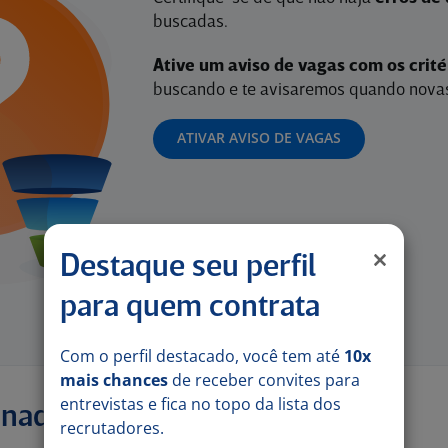
buscadas.
Ative um aviso de vagas com os crit
buscando e te avisaremos quando novas
ATIVAR AVISO DE VAGAS
Destaque seu perfil
para quem contrata
Com o perfil destacado, você tem até
10x
mais chances
de receber convites para
entrevistas e fica no topo da lista dos
onadas
recrutadores.