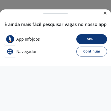
É ainda mais fácil pesquisar vagas no nosso app
App Infojobs
ABRIR
Navegador
Continuar
4 ago
Operador De Loja - Barueri
4,3
Grupo
Facility
Barueri - SP