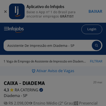
Aplicativo do Infojobs
BAIXAR
Baixe o App nº 1 do Brasil para
encontrar empregos
GRÁTIS!!
Login
1
FILTRAR
Vaga de Emprego de Assistente de Impressão em Diadema - SP
Ativar Aviso de Vagas
20 mai
CAIXA - DIADEMA
4,3
RA
CATERING
Diadema - SP
R$ 2.098,00
Ensino Médio (2º Grau)
Presencial