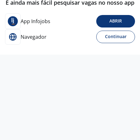
É ainda mais fácil pesquisar vagas no nosso app
App Infojobs
ABRIR
Navegador
Continuar
Para Candidatos
Acesse o site de empregos líder e se candidate a
vagas adequadas ao seu perfil de forma fácil e
rápida.