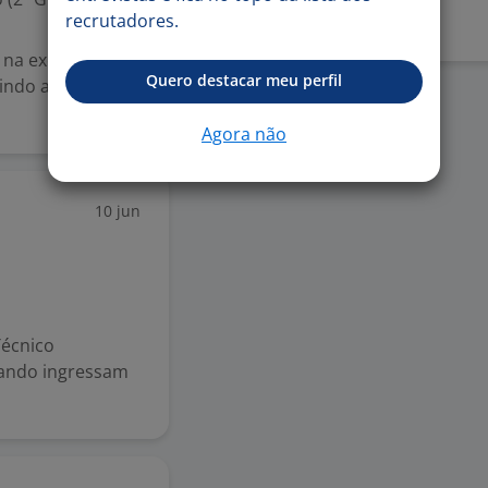
recrutadores.
 na execução das
Quero destacar meu perfil
indo a correta
Agora não
10 jun
Técnico
uando ingressam