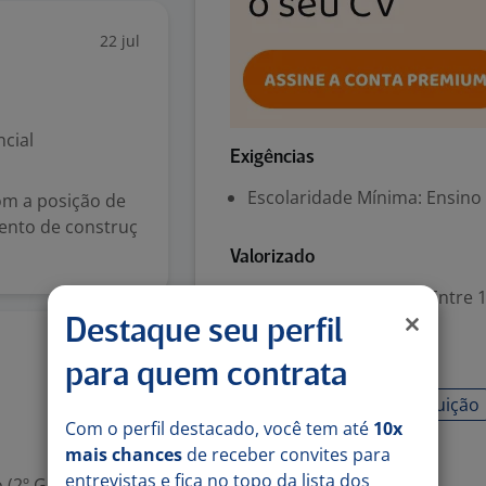
22 jul
cial
Exigências
Escolaridade Mínima: Ensino
om a posição de
ento de construç
Valorizado
Experiência desejada: Entre 1
Destaque seu perfil
13 jul
Habilidades
para quem contrata
Comunicação
Distribuição
Com o perfil destacado, você tem até
10x
mais chances
de receber convites para
Denunciar vaga
entrevistas e fica no topo da lista dos
 (2º Grau)