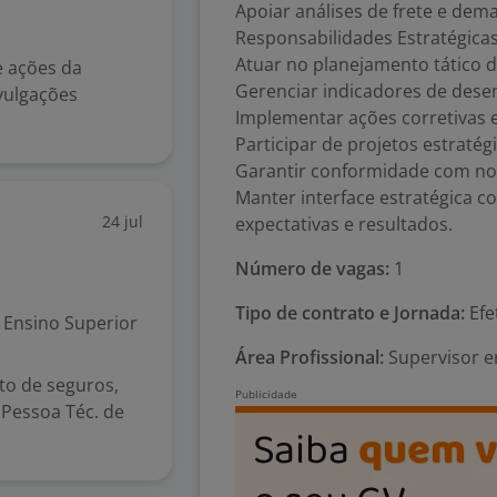
Apoiar análises de frete e demai
Responsabilidades Estratégica
Atuar no planejamento tático 
e ações da
Gerenciar indicadores de desem
vulgações
Implementar ações corretivas 
Participar de projetos estraté
Garantir conformidade com nor
Manter interface estratégica c
24 jul
expectativas e resultados.
Número de vagas:
1
Tipo de contrato e Jornada:
Efe
Ensino Superior
Área Profissional:
Supervisor em
o de seguros,
Pessoa Téc. de