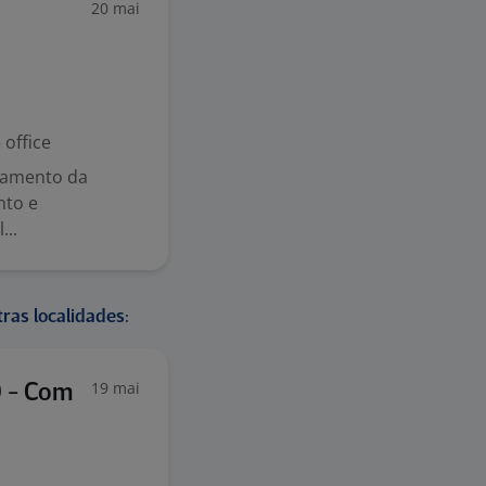
20 mai
office
pamento da
nto e
..
ras localidades:
19 mai
) - Com