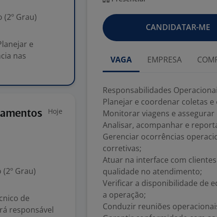
 (2º Grau)
CANDIDATAR-ME
lanejar e
ncia nas
VAGA
EMPRESA
COMP
Responsabilidades Operacionai
Planejar e coordenar coletas e 
Hoje
pamentos
Monitorar viagens e assegurar
Analisar, acompanhar e reporta
Gerenciar ocorrências operac
corretivas;
Atuar na interface com cliente
 (2º Grau)
qualidade no atendimento;
Verificar a disponibilidade de
a operação;
cnico de
Conduzir reuniões operacionais
rá responsável