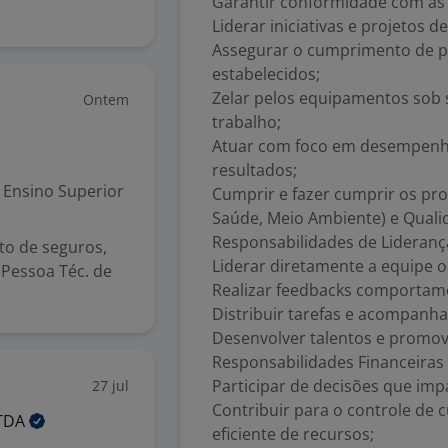
Garantir conformidade com as l
Liderar iniciativas e projetos d
Assegurar o cumprimento de pro
estabelecidos;
Zelar pelos equipamentos sob 
Ontem
trabalho;
Atuar com foco em desempenho
resultados;
Ensino Superior
Cumprir e fazer cumprir os pr
Saúde, Meio Ambiente) e Quali
Responsabilidades de Lideranç
o de seguros,
Liderar diretamente a equipe ope
Pessoa Téc. de
Realizar feedbacks comportam
Distribuir tarefas e acompanha
Desenvolver talentos e promov
Responsabilidades Financeiras
Participar de decisões que im
27 jul
Contribuir para o controle de 
TDA
eficiente de recursos;