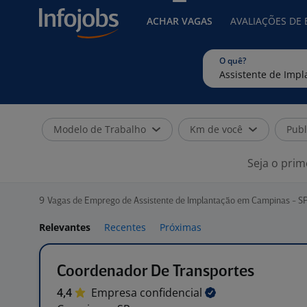
ACHAR VAGAS
AVALIAÇÕES DE
O quê?
Modelo de Trabalho
Km de você
Publ
Seja o prim
9
Vagas de Emprego de Assistente de Implantação em Campinas - S
Relevantes
Recentes
Próximas
Coordenador De Transportes
4,4
Empresa
confidencial