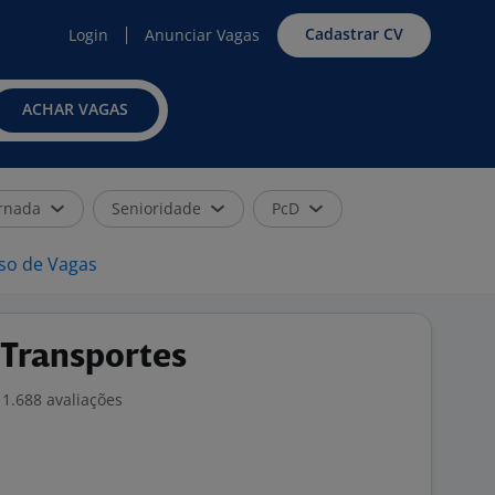
Cadastrar CV
Login
Anunciar Vagas
ACHAR VAGAS
rnada
Senioridade
PcD
iso de Vagas
Transportes
1.688 avaliações