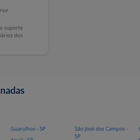
rior
no suporte
uários dos
onadas
Guarulhos - SP
São José dos Campos -
SP