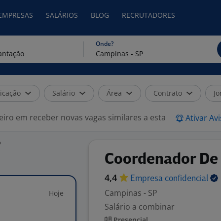
 EMPRESAS
SALÁRIOS
BLOG
RECRUTADORES
Onde?
icação
Salário
Área
Contrato
Jo
eiro em receber novas vagas similares a esta
Ativar Av
P
Coordenador De 
4,4
Empresa
confidencial
Campinas - SP
Hoje
Salário a combinar
Presencial