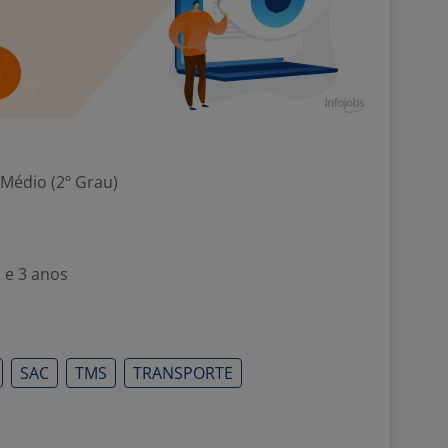
 Médio (2º Grau)
 e 3 anos
SAC
TMS
TRANSPORTE