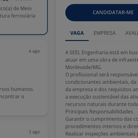
co(a) de Meio
CANDIDATAR-ME
ura ferroviária
VAGA
EMPRESA
AVAL
4 ago
A SEEL Engenharia está em bus
atuar em uma obra de infraestr
Monlevade/MG.
O profissional será responsáve
condicionantes ambientais, da 
ursos humanos.
da empresa e dos requisitos am
ncontrar o
a execução sustentável das at
recursos naturais durante toda
Principais Responsabilidades
Garantir o cumprimento das con
procedimentos internos e diret
3 ago
Realizar inspeções ambientais 