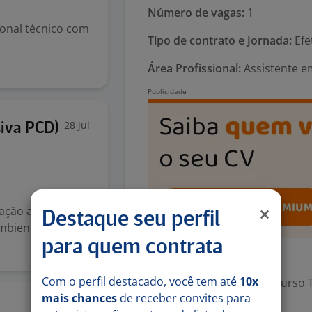
Número de vagas:
1
ional técnico com
Tipo de contrato e Jornada:
Efe
Área Profissional:
Assistente e
28 jul
siva PCD)
lação ambiental
Destaque seu perfil
mbientais,
para quem contrata
Exigências
Com o perfil destacado, você tem até
10x
Escolaridade Mínima: Curso 
mais chances
de receber convites para
24 jul