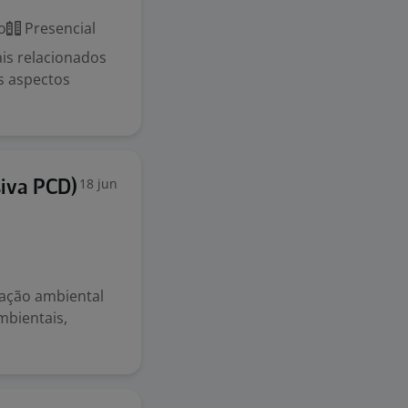
o
Presencial
is relacionados
is aspectos
18 jun
siva PCD)
lação ambiental
mbientais,