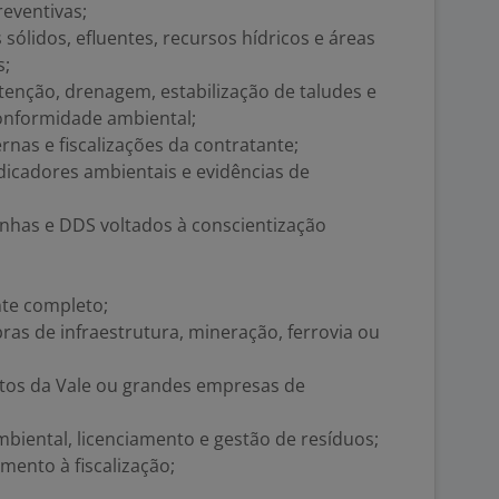
reventivas;
sólidos, efluentes, recursos hídricos e áreas
s;
enção, drenagem, estabilização de taludes e
onformidade ambiental;
ernas e fiscalizações da contratante;
ndicadores ambientais e evidências de
nhas e DDS voltados à conscientização
te completo;
as de infraestrutura, mineração, ferrovia ou
atos da Vale ou grandes empresas de
biental, licenciamento e gestão de resíduos;
imento à fiscalização;