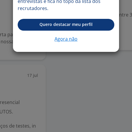
entrevistas e fica no topo da lista dos
Valorizado
recrutadores.
Experiência desejada: Entre 3
Quero destacar meu perfil
Denunciar vaga
ta para Técnico
Agora não
 nossa unidade
17 jul
resencial
UTOS.
os de testes, in