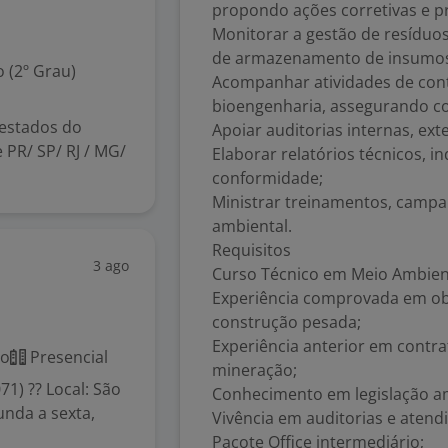
propondo ações corretivas e p
Monitorar a gestão de resíduos 
de armazenamento de insumo
 (2º Grau)
Acompanhar atividades de cont
bioengenharia, assegurando c
 estados do
Apoiar auditorias internas, ext
 PR/ SP/ RJ / MG/
Elaborar relatórios técnicos, i
conformidade;
Ministrar treinamentos, campa
ambiental.
Requisitos
3 ago
Curso Técnico em Meio Ambien
Experiência comprovada em obr
construção pesada;
Experiência anterior em contr
co
Presencial
mineração;
1) ?? Local: São
Conhecimento em legislação am
unda a sexta,
Vivência em auditorias e atend
Pacote Office intermediário;