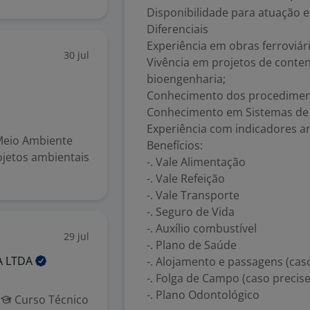
Disponibilidade para atuação
Diferenciais
Experiência em obras ferroviári
30 jul
Vivência em projetos de conte
bioengenharia;
Conhecimento dos procediment
Conhecimento em Sistemas de 
Experiência com indicadores am
Meio Ambiente
Benefícios:
ojetos ambientais
-. Vale Alimentação
-. Vale Refeição
-. Vale Transporte
-. Seguro de Vida
-. Auxílio combustível
29 jul
-. Plano de Saúde
A
LTDA
-. Alojamento e passagens (caso
-. Folga de Campo (caso precise
-. Plano Odontológico
s
Curso Técnico