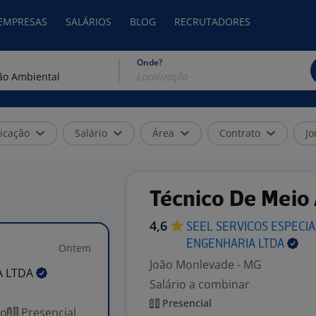
 EMPRESAS
SALÁRIOS
BLOG
RECRUTADORES
Onde?
icação
Salário
Área
Contrato
Jo
Técnico De Meio
4,6
SEEL SERVICOS ESPECIA
ENGENHARIA
LTDA
Ontem
João Monlevade - MG
A
LTDA
Salário a combinar
Presencial
co
Presencial