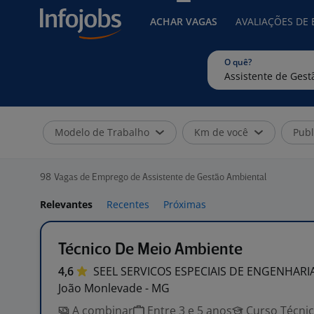
ACHAR VAGAS
AVALIAÇÕES DE
O quê?
Modelo de Trabalho
Km de você
Publ
98
Vagas de Emprego de Assistente de Gestão Ambiental
Relevantes
Recentes
Próximas
Técnico De Meio Ambiente
4,6
SEEL SERVICOS ESPECIAIS DE ENGENHARI
João Monlevade - MG
A combinar
Entre 3 e 5 anos
Curso Técni