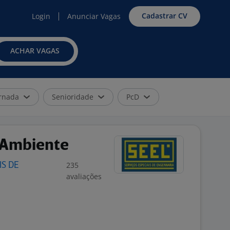
Cadastrar CV
Login
Anunciar Vagas
ACHAR VAGAS
rnada
Senioridade
PcD
 Ambiente
235
IS DE
avaliações