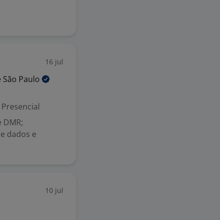
16 jul
e São
Paulo
Presencial
 e DMR;
de dados e
10 jul