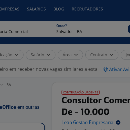
 EMPRESAS
SALÁRIOS
BLOG
RECRUTADORES
Onde?
icação
Salário
Área
Contrato
Jo
eiro em receber novas vagas similares a esta
Ativar Av
or - BA
CONTRATAÇÃO URGENTE
Consultor Comer
eOffice
em outras
De - 10.000
Leão Gestão
Empresarial