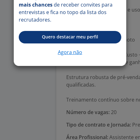
mais chances
de receber convites para
Disciplina com processos e us
entrevistas e fica no topo da lista dos
recrutadores.
O que oferecemos
Quero destacar meu perfil
Modelo de Trabalho: Remoto
Agora não
Remuneração: Ajuda de Custo 
fechamentos (sem teto de ganh
Estrutura robusta de pré-vend
qualificadas.
Treinamento contínuo sobre no
Número de vagas:
20
Tipo de contrato e Jornada:
Pre
Área Profissional:
Assistente e