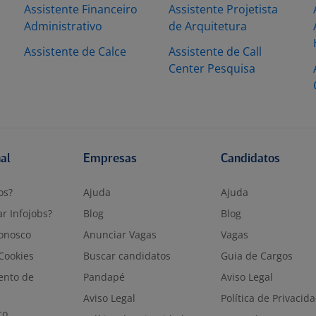
Assistente Financeiro
Assistente Projetista
Administrativo
de Arquitetura
Assistente de Calce
Assistente de Call
Center Pesquisa
nal
Empresas
Candidatos
os?
Ajuda
Ajuda
r Infojobs?
Blog
Blog
onosco
Anunciar Vagas
Vagas
 Cookies
Buscar candidatos
Guia de Cargos
ento de
Pandapé
Aviso Legal
Aviso Legal
Política de Privacid
co