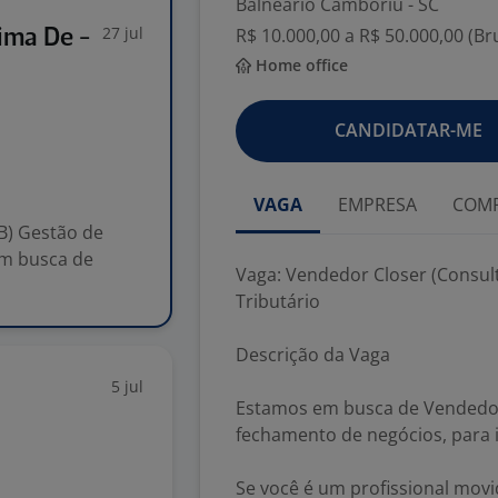
Balneário Camboriú - SC
27 jul
R$ 10.000,00 a R$ 50.000,00 (B
ima De -
Home office
CANDIDATAR-ME
s
VAGA
EMPRESA
COMP
B) Gestão de
em busca de
Vaga: Vendedor Closer (Consul
Tributário
Descrição da Vaga
5 jul
Estamos em busca de Vendedor
fechamento de negócios, para i
Se você é um profissional mov