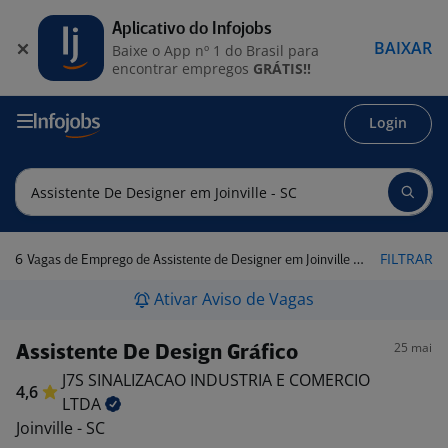
Aplicativo do Infojobs
BAIXAR
Baixe o App nº 1 do Brasil para
encontrar empregos
GRÁTIS!!
Login
6
FILTRAR
Vagas de Emprego de Assistente de Designer em Joinville - SC
Ativar Aviso de Vagas
25 mai
Assistente De Design Gráfico
J7S SINALIZACAO INDUSTRIA E COMERCIO
4,6
LTDA
Joinville - SC