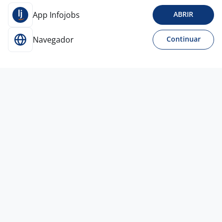
App Infojobs
ABRIR
Navegador
Continuar
14 jul
Assistente De Suporte Comercial
Metaplan Consultoria e Corretora de Seguros
LTDA
Rio de Janeiro - RJ
R$ 2.000,00 a R$ 2.800,00
Ensino Médio (2º Grau)
Home office
9 jul
Assistente De E-Commerce