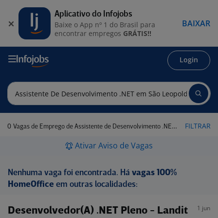
Aplicativo do Infojobs
BAIXAR
Baixe o App nº 1 do Brasil para
encontrar empregos
GRÁTIS!!
Login
0
FILTRAR
Vagas de Emprego de Assistente de Desenvolvimento .NET em São Leopoldo - RS
Ativar Aviso de Vagas
Nenhuma vaga foi encontrada. Há
vagas 100%
HomeOffice
em outras localidades:
1 jun
Desenvolvedor(A) .NET Pleno - Landit