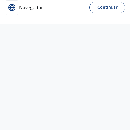
Navegador
Continuar
Para Candidatos
Acesse o site de empregos líder e se candidate a
vagas adequadas ao seu perfil de forma fácil e
rápida.