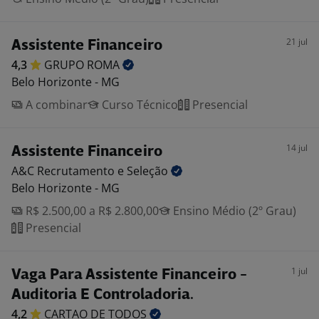
21 jul
Assistente Financeiro
4,3
GRUPO
ROMA
Belo Horizonte - MG
A combinar
Curso Técnico
Presencial
14 jul
Assistente Financeiro
A&C Recrutamento e
Seleção
Belo Horizonte - MG
R$ 2.500,00 a R$ 2.800,00
Ensino Médio (2º Grau)
Presencial
1 jul
Vaga Para Assistente Financeiro -
Auditoria E Controladoria.
4,2
CARTAO DE
TODOS