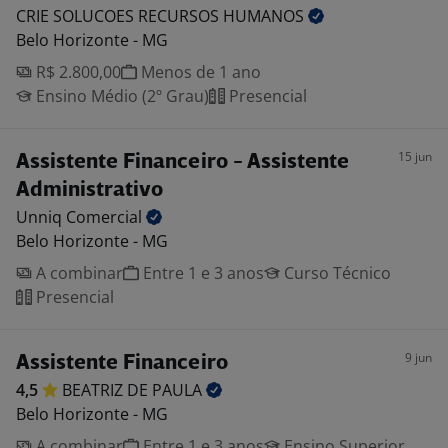
CRIE SOLUCOES RECURSOS
HUMANOS
Belo Horizonte - MG
R$ 2.800,00
Menos de 1 ano
Ensino Médio (2º Grau)
Presencial
15 jun
Assistente Financeiro - Assistente
Administrativo
Unniq
Comercial
Belo Horizonte - MG
A combinar
Entre 1 e 3 anos
Curso Técnico
Presencial
9 jun
Assistente Financeiro
4,5
BEATRIZ DE
PAULA
Belo Horizonte - MG
A combinar
Entre 1 e 3 anos
Ensino Superior