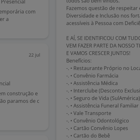
todos são bem vindos.
Presencial
Fazemos questão de respeitar 
temporária com
Diversidade e Inclusão nos fort
er a
acessíveis à Pessoa com Deficiê
E AÍ, SE IDENTIFICOU COM TUD
VEM FAZER PARTE DA NOSSO T
E VAMOS CRESCER JUNTOS!
22 jul
Benefícios:
-. • Restaurante Próprio no Loc
-. • Convênio Farmácia
-. • Assistência Médica
ncial
-. • Interclube (Desconto Exclu
 em construção e
-. • Seguro de Vida (SulAmérica)
não paramos de c
-. • Assistência Funeral Familia
-. • Vale Transporte
-. • Convênio Odontológico
-. • Cartão Convênio Lopes
-. • Cartão do Bebê