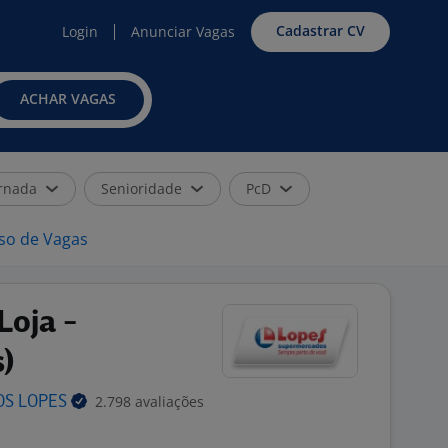
Cadastrar CV
Login
Anunciar Vagas
ACHAR VAGAS
rnada
Senioridade
PcD
iso de Vagas
Loja -
s)
2.798 avaliações
OS
LOPES