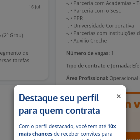
-. • Parceria com Academias – T
16 jul
-. • Parceria com o Sesc
-. • PPR
-. • Universidade Corporativa
-. • Parcerias com instituições 
 (2º Grau)
-. • Auxilio Creche
segmento de
Número de vagas:
1
ersas tarefas
Tipo de contrato e Jornada:
Efe
Área Profissional:
Operacional 
26 jun
Destaque seu perfil
para quem contrata
Com o perfil destacado, você tem até
10x
mais chances
de receber convites para