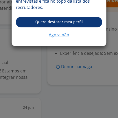
entrevistas e fica no topo da lista dos
hor através de
recrutadores.
 atendimento
Exigências
Quero destacar meu perfil
Escolaridade Mínima: Ensino
Agora não
24 jun
Valorizado
Experiência desejada: Sem e
cial
Denunciar vaga
a! Estamos em
integrar nossa
24 jun