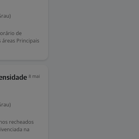
Grau)
orário de
 áreas Principais
8 mai
tensidade
Grau)
anos recheados
vivenciada na