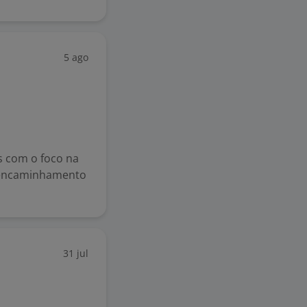
5 ago
s com o foco na
o encaminhamento
31 jul