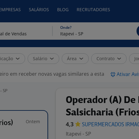
 EMPRESAS
SALÁRIOS
BLOG
RECRUTADORES
Onde?
icação
Salário
Área
Contrato
Jo
eiro em receber novas vagas similares a esta
Ativar Av
 - SP
Operador (A) De 
Salsicharia (Frio
Ontem
rios)
4,3
SUPERMERCADOS IRMA
Itapevi - SP