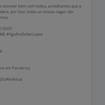
e conviver bem com todos, acreditamos que a
alece, por isso, todas as nossas vagas são
ncia.
O ISSO?
IME #OgulhoDeSerLopes
al
sivo em Parceiros)
r (SulAmérica)