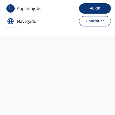
App Infojobs
ABRIR
Navegador
Continuar
Para Candidatos
Acesse o site de empregos líder e se candidate a
vagas adequadas ao seu perfil de forma fácil e
rápida.