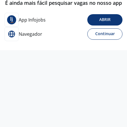
É ainda mais fácil pesquisar vagas no nosso app
App Infojobs
ABRIR
Navegador
Continuar
Para Candidatos
Acesse o site de empregos líder e se candidate a
vagas adequadas ao seu perfil de forma fácil e
rápida.