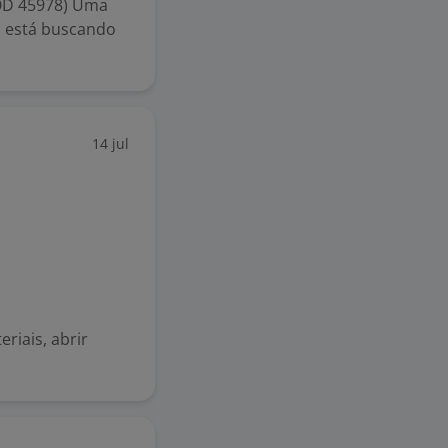
OD 45978) Uma
o, está buscando
14 jul
riais, abrir