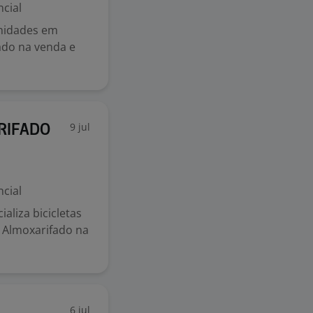
cial
nidades em
zado na venda e
9 jul
RIFADO
cial
liza bicicletas
e Almoxarifado na
6 jul