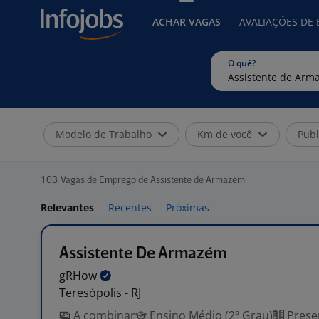
ACHAR VAGAS
AVALIAÇÕES DE
O quê?
Modelo de Trabalho
Km de você
Publ
103
Vagas de Emprego de Assistente de Armazém
Relevantes
Recentes
Próximas
Assistente De Armazém
gRHow
Teresópolis - RJ
A combinar
Ensino Médio (2º Grau)
Prese