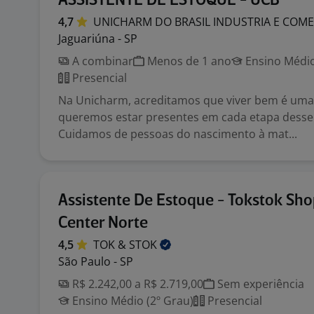
ASSISTENTE DE ESTOQUE - UCB
4,7
UNICHARM DO BRASIL INDUSTRIA E
COME
Jaguariúna - SP
A combinar
Menos de 1 ano
Ensino Médio
Presencial
Na Unicharm, acreditamos que viver bem é uma
queremos estar presentes em cada etapa desse
Cuidamos de pessoas do nascimento à mat...
Assistente De Estoque - Tokstok Sh
Center Norte
4,5
TOK &
STOK
São Paulo - SP
R$ 2.242,00 a R$ 2.719,00
Sem experiência
Ensino Médio (2º Grau)
Presencial