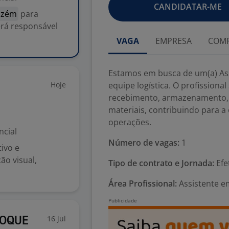
CANDIDATAR-ME
azém
para
será responsável
VAGA
EMPRESA
COMP
Estamos em busca de um(a) As
Hoje
equipe logística. O profissiona
recebimento, armazenamento, 
materiais, contribuindo para a 
operações.
ncial
Número de vagas:
1
ivo e
ão visual,
Tipo de contrato e Jornada:
Efe
Área Profissional:
Assistente e
16 jul
TOQUE