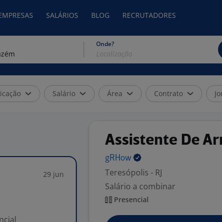
 EMPRESAS
SALÁRIOS
BLOG
RECRUTADORES
Onde?
icação
Salário
Área
Contrato
Jo
Assistente De 
gRHow
Teresópolis - RJ
29 jun
Salário a combinar
Presencial
ncial