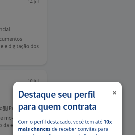
14 jul
ncial
documentos
e e digitação dos
10 jul
Destaque seu perfil
para quem contrata
co
Presencial
o e movimentação
Com o perfil destacado, você tem até
10x
o da empresa.
mais chances
de receber convites para