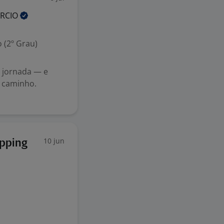
RCIO
 (2º Grau)
 jornada — e
 caminho.
10 jun
opping