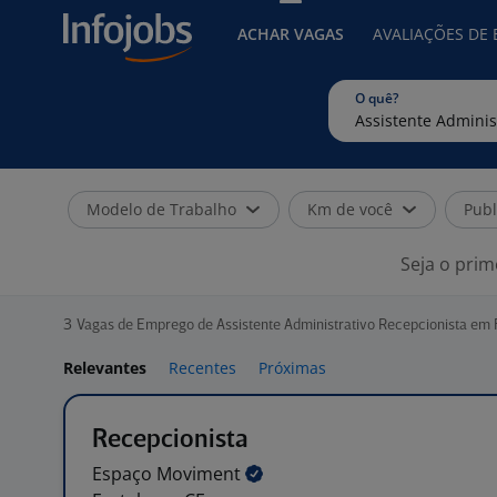
ACHAR VAGAS
AVALIAÇÕES DE
O quê?
Modelo de Trabalho
Km de você
Publ
Seja o prim
3
Vagas de Emprego de Assistente Administrativo Recepcionista em 
Relevantes
Recentes
Próximas
Recepcionista
Espaço
Moviment