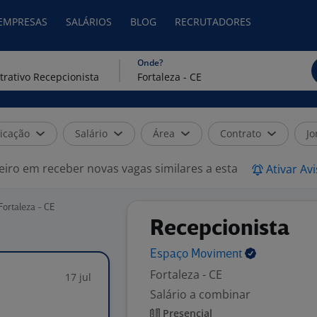
 EMPRESAS
SALÁRIOS
BLOG
RECRUTADORES
Onde?
icação
Salário
Área
Contrato
Jo
eiro em receber novas vagas similares a esta
Ativar Av
Fortaleza - CE
Recepcionista
Espaço
Moviment
Fortaleza - CE
17 jul
Salário a combinar
Presencial