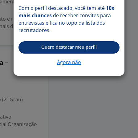
mental (1º grau)
Com o perfil destacado, você tem até
10x
mais chances
de receber convites para
to e recepção de
entrevistas e fica no topo da lista dos
ais digitais e
recrutadores.
Quero destacar meu perfil
3 ago
Agora não
a -
 (2º Grau)
ativo
cial Organização