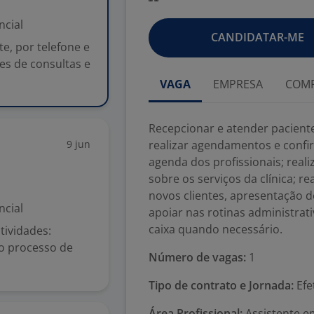
ncial
CANDIDATAR-ME
e, por telefone e
s de consultas e
VAGA
EMPRESA
COMP
Recepcionar e atender pacient
9 jun
realizar agendamentos e confir
agenda dos profissionais; real
sobre os serviços da clínica; r
novos clientes, apresentação d
ncial
apoiar nas rotinas administrat
caixa quando necessário.
tividades:
 o processo de
Número de vagas:
1
Tipo de contrato e Jornada:
Efe
Área Profissional:
Assistente e