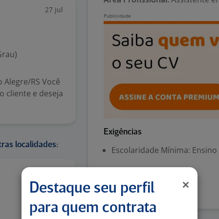
27 jul
Grau)
to Alegre/RS Você
 cliente e deseja
Exigências
ras localidades:
Escolaridade Mínima: Ensino
Denunciar vaga
Ontem
Destaque seu perfil
para quem contrata