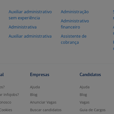
Auxiliar administrativo
Administração
sem experiência
Administrativo
Administrativa
financeiro
l
Auxiliar administrativa
Assistente de
cobrança
nal
Empresas
Candidatos
os?
Ajuda
Ajuda
r Infojobs?
Blog
Blog
onosco
Anunciar Vagas
Vagas
 Cookies
Buscar candidatos
Guia de Cargos