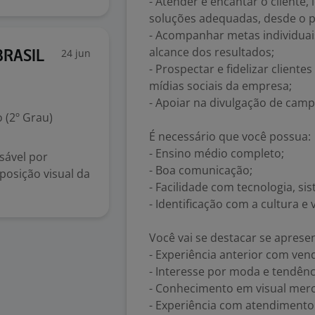
- Atender e encantar o cliente
soluções adequadas, desde o p
- Acompanhar metas individuais
alcance dos resultados;
24 jun
 BRASIL
- Prospectar e fidelizar client
mídias sociais da empresa;
- Apoiar na divulgação de cam
 (2º Grau)
É necessário que você possua:
- Ensino médio completo;
sável por
- Boa comunicação;
posição visual da
- Facilidade com tecnologia, sis
- Identificação com a cultura e
Você vai se destacar se apresen
- Experiência anterior com ven
- Interesse por moda e tendênc
- Conhecimento em visual merc
- Experiência com atendimento 