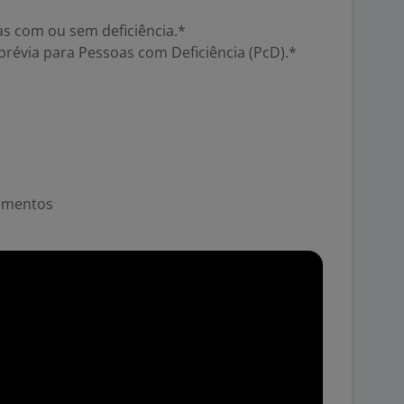
as com ou sem deficiência.*
prévia para Pessoas com Deficiência (PcD).*
namentos