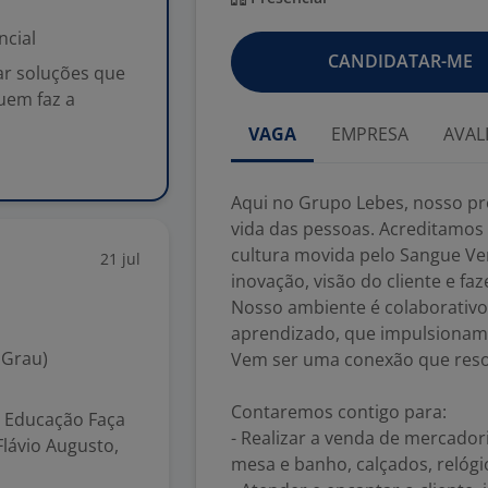
ncial
CANDIDATAR-ME
ar soluções que
uem faz a
VAGA
EMPRESA
AVAL
Aqui no Grupo Lebes, nosso pr
vida das pessoas. Acreditamos
cultura movida pelo Sangue Ver
21 jul
inovação, visão do cliente e fa
Nosso ambiente é colaborativo
aprendizado, que impulsionam 
 Grau)
Vem ser uma conexão que reso
Contaremos contigo para:
 Educação Faça
- Realizar a venda de mercador
Flávio Augusto,
mesa e banho, calçados, relógi