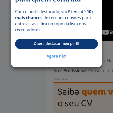
Com o perfil destacado, você tem até
10x
mais chances
de receber convites para
entrevistas e fica no topo da lista dos
recrutadores.
Quero destacar meu perfil
Número de vagas:
1
Agora não
Tipo de contrato e Jornada:
Efe
Área Profissional:
Consultor em