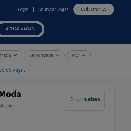
Cadastrar CV
Login
Anunciar Vagas
ACHAR VAGAS
rnada
Senioridade
PcD
iso de Vagas
 Moda
aliações