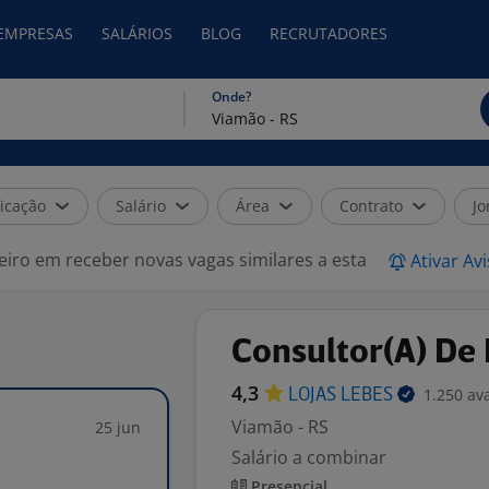
 EMPRESAS
SALÁRIOS
BLOG
RECRUTADORES
Onde?
icação
Salário
Área
Contrato
Jo
eiro em receber novas vagas similares a esta
Ativar Av
Consultor(A) De
4,3
1.250 av
LOJAS
LEBES
Viamão - RS
25 jun
Salário a combinar
Presencial