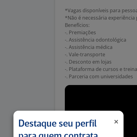
*Vagas disponíveis para pesso
*Não é necessária experiência 
Benefícios:
-. Premiações
-. Assistência odontológica
-. Assistência médica
-. Vale-transporte
-. Desconto em lojas
-. Plataforma de cursos e trei
-. Parceria com universidades
Destaque seu perfil
para quem contrata