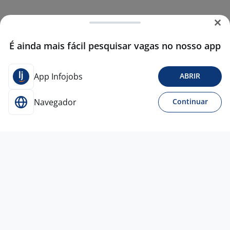
É ainda mais fácil pesquisar vagas no nosso app
App Infojobs
ABRIR
Navegador
Continuar
2 jul
TÉCNICO DE PCM -MANUTENÇÃO
4,5
Randstad -
Matriz
Canoas - RS