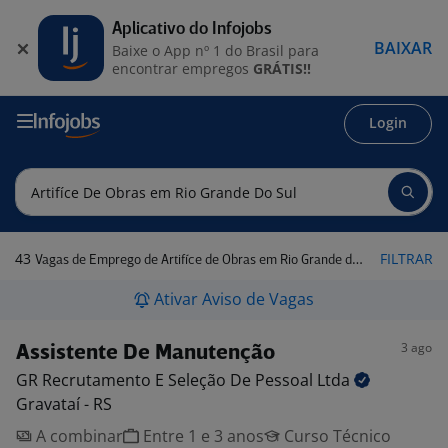
Aplicativo do Infojobs
BAIXAR
Baixe o App nº 1 do Brasil para
encontrar empregos
GRÁTIS!!
Login
43
FILTRAR
Vagas de Emprego de Artifíce de Obras em Rio Grande do Sul
Ativar Aviso de Vagas
3 ago
Assistente De Manutenção
GR Recrutamento E Seleção De Pessoal
Ltda
Gravataí - RS
A combinar
Entre 1 e 3 anos
Curso Técnico