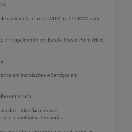
tas.
de rádio enlace, rede WDM, rede GPON, rede
, principalmente em Excel e Power Point (Nível
ca
rança em Instalações e Serviços em
lho em Altura.
nia das redes fixa e móvel
razos e múltiplas demandas.
ens em todo o território nacional, inclusive