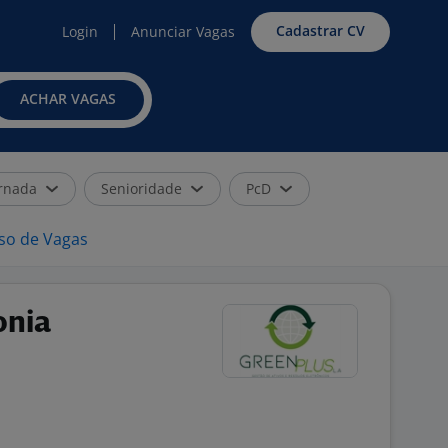
Cadastrar CV
Login
Anunciar Vagas
ACHAR VAGAS
rnada
Senioridade
PcD
iso de Vagas
onia