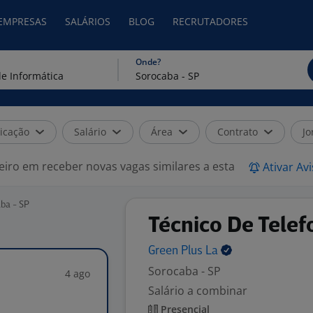
 EMPRESAS
SALÁRIOS
BLOG
RECRUTADORES
Onde?
icação
Salário
Área
Contrato
Jo
eiro em receber novas vagas similares a esta
Ativar Av
ba - SP
Técnico De Telef
Green Plus
La
Sorocaba - SP
4 ago
Salário a combinar
Presencial