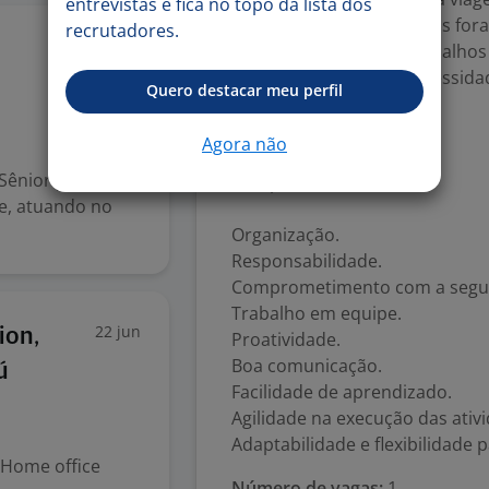
entrevistas e fica no topo da lista dos
permanecendo vários dias fora
recrutadores.
6 jul
Disponibilidade para trabalhos
noturnos, conforme necessidad
Quero destacar meu perfil
CNH categoria B.
Agora não
Sênior para
Competências
e, atuando no
Organização.
Responsabilidade.
Comprometimento com a segu
Trabalho em equipe.
22 jun
ion,
Proatividade.
Boa comunicação.
ú
Facilidade de aprendizado.
Agilidade na execução das ativ
Adaptabilidade e flexibilidade 
Home office
Número de vagas:
1