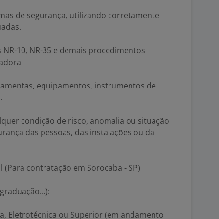
mas de segurança, utilizando corretamente
uadas.
 NR-10, NR-35 e demais procedimentos
adora.
rramentas, equipamentos, instrumentos de
.
uer condição de risco, anomalia ou situação
ança das pessoas, das instalações ou da
l (Para contratação em Sorocaba - SP)
graduação...):
a, Eletrotécnica ou Superior (em andamento