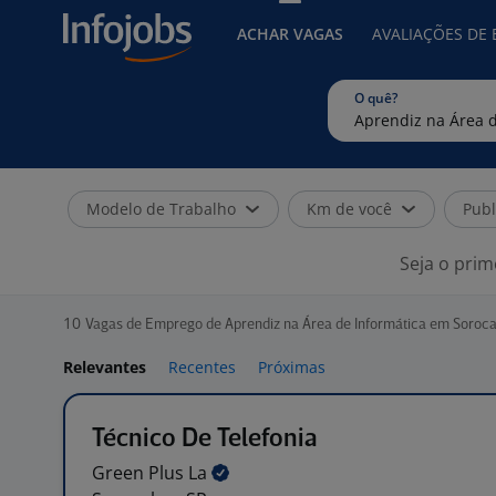
ACHAR VAGAS
AVALIAÇÕES DE
O quê?
Modelo de Trabalho
Km de você
Publ
Seja o prim
10
Vagas de Emprego de Aprendiz na Área de Informática em Soroca
Relevantes
Recentes
Próximas
Técnico De Telefonia
Green Plus
La