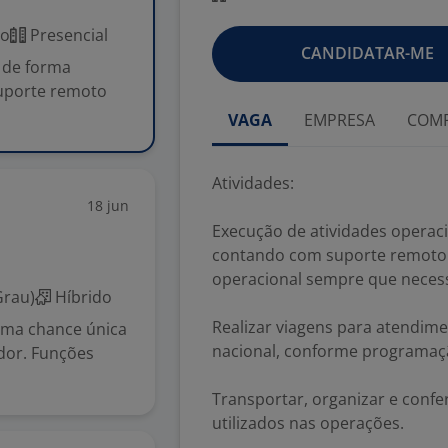
co
Presencial
CANDIDATAR-ME
s de forma
uporte remoto
VAGA
EMPRESA
COMP
Atividades:
18 jun
Execução de atividades opera
contando com suporte remoto 
operacional sempre que necess
Grau)
Híbrido
Realizar viagens para atendime
uma chance única
nacional, conforme programaç
dor. Funções
Transportar, organizar e confe
utilizados nas operações.