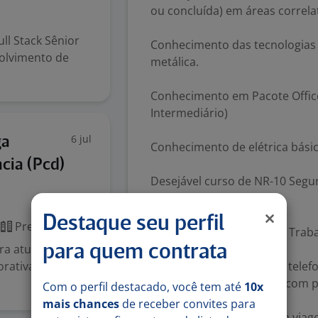
s
ou concluída) em áreas correla
ll Stack Sênior
Conhecimento das tecnologias 
volvimento de
metálica.
Conhecimento em Pacote Office
Intermediário)
6 jul
ga
Conhecimento de elétrica bási
cia (Pcd)
Desejável curso de NR-10 Segu
Eletricidade.
Destaque seu perfil
Presencial
Desejável curso de NR-35 Traba
ra atuar em
para quem contrata
orativas e
Vivência com projetos de telefo
Capacidade de trabalhar com p
Com o perfil destacado, você tem até
10x
mais chances
de receber convites para
Disponibilidade total para viag