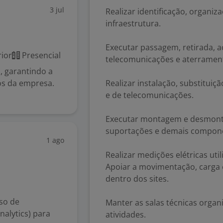
3 jul
Realizar identificação, organiz
infraestrutura.
Executar passagem, retirada, 
ior
Presencial
telecomunicações e aterramen
I, garantindo a
os da empresa.
Realizar instalação, substitui
e de telecomunicações.
Executar montagem e desmontag
suportações e demais componen
1 ago
Realizar medições elétricas ut
Apoiar a movimentação, carga 
dentro dos sites.
so de
Manter as salas técnicas organ
nalytics) para
atividades.