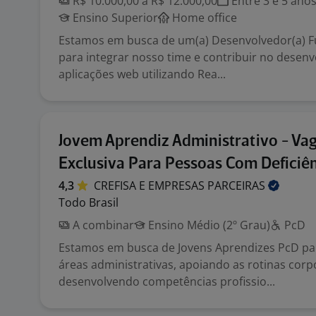
R$ 10.000,00 a R$ 12.000,00
Entre 3 e 5 ano
Ensino Superior
Home office
Estamos em busca de um(a) Desenvolvedor(a) Fu
para integrar nosso time e contribuir no desen
aplicações web utilizando Rea...
Jovem Aprendiz Administrativo - Va
Exclusiva Para Pessoas Com Deficiên
4,3
CREFISA E EMPRESAS
PARCEIRAS
Todo Brasil
A combinar
Ensino Médio (2º Grau)
PcD
Estamos em busca de Jovens Aprendizes PcD pa
áreas administrativas, apoiando as rotinas corp
desenvolvendo competências profissio...