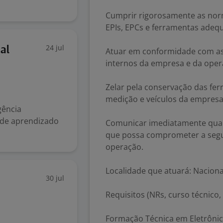
Cumprir rigorosamente as nor
EPIs, EPCs e ferramentas adeq
24 jul
al
Atuar em conformidade com as
internos da empresa e da oper
Zelar pela conservação das fe
medição e veículos da empresa
gência
e de aprendizado
Comunicar imediatamente qualq
que possa comprometer a segur
operação.
Localidade que atuará: Naciona
30 jul
Requisitos (NRs, curso técnico, 
Formação Técnica em Eletrônic