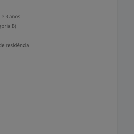
 e 3 anos
goria B)
de residência