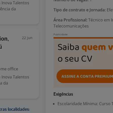
 Inova Talentos
ência da
Tipo de contrato e Jornada:
Efe
Área Profissional:
Técnico em In
Telecomunicações
22 jun
ion,
ú
me office
 Inova Talentos
ia da
Exigências
Escolaridade Mínima: Curso 
ras localidades: