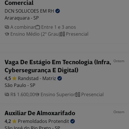
Comercial
DCN SOLUCOES EM
RH
Araraquara - SP
A combinar
Entre 1 e 3 anos
Ensino Médio (2º Grau)
Presencial
Ontem
Vaga De Estágio Em Tecnologia (Infra,
Cybersegurança E Digital)
4,5
Randstad -
Matriz
São Paulo - SP
R$ 1.600,00
Ensino Superior
Presencial
Ontem
Auxiliar De Almoxarifado
4,2
Premoldados
Protendit
São José do Rio Preto - SP