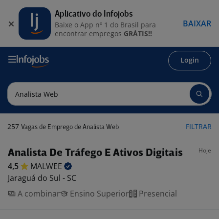
Aplicativo do Infojobs
BAIXAR
Baixe o App nº 1 do Brasil para
encontrar empregos
GRÁTIS!!
Login
257
FILTRAR
Vagas de Emprego de Analista Web
Hoje
Analista De Tráfego E Ativos Digitais
4,5
MALWEE
Jaraguá do Sul - SC
A combinar
Ensino Superior
Presencial