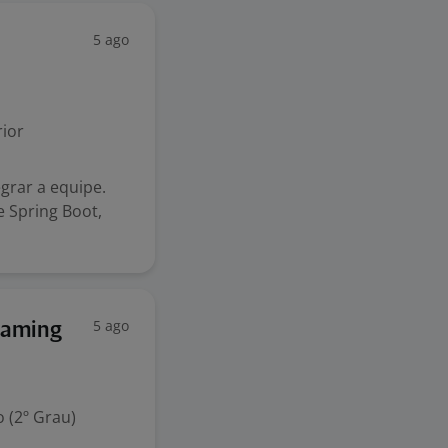
5 ago
ior
grar a equipe.
e Spring Boot,
5 ago
gaming
 (2º Grau)