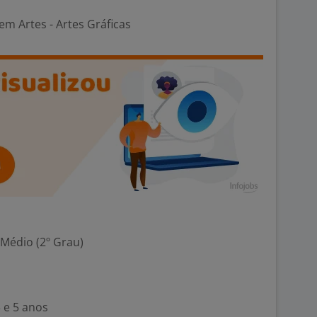
m Artes - Artes Gráficas
 Médio (2º Grau)
 e 5 anos