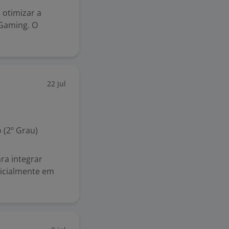
otimizar a
iGaming. O
22 jul
 (2º Grau)
ra integrar
nicialmente em