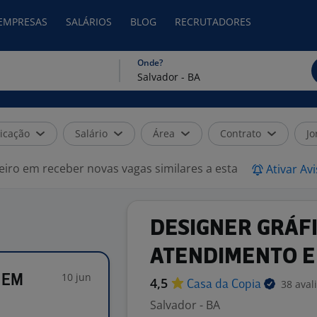
 EMPRESAS
SALÁRIOS
BLOG
RECRUTADORES
Onde?
icação
Salário
Área
Contrato
Jo
eiro em receber novas vagas similares a esta
Ativar Av
DESIGNER GRÁFI
ATENDIMENTO E
10 jun
 EM
4,5
38 aval
Casa da
Copia
Salvador - BA