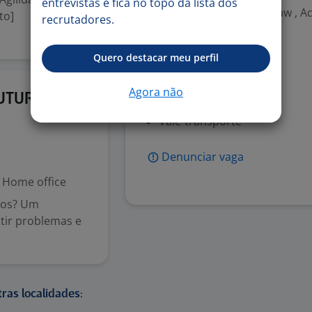
entrevistas e fica no topo da lista dos
Gráficos/Web: CorelDraw , A
to]
recrutadores.
Benefícios
Quero destacar meu perfil
Bônus por resultado
Agora não
18 mai
RUTURA
Comissões
Vale-transporte
Denunciar vaga
Home office
mos? Um
tir problemas e
ras localidades: