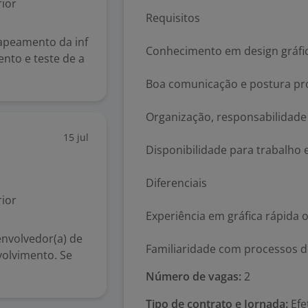
ior
Requisitos
mapeamento da inf
Conhecimento em design gráfi
ento e teste de a
Boa comunicação e postura prof
Organização, responsabilidade 
15 jul
Disponibilidade para trabalho 
Diferenciais
ior
Experiência em gráfica rápida o
envolvedor(a) de
Familiaridade com processos d
volvimento. Se
Número de vagas:
2
Tipo de contrato e Jornada:
Efe