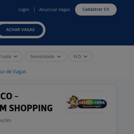
Cadastrar CV
Login
Anunciar Vagas
ACHAR VAGAS
rnada
Senioridade
PcD
iso de Vagas
CO -
M SHOPPING
iações