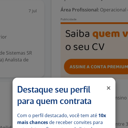
Área Profissional:
Operacional e
7 jul
ior
 de Sistemas SR
) Analista de
Exigências
Destaque seu perfil
25 mai
Escolaridade Mínima: Ensino
para quem contrata
Valorizado
Com o perfil destacado, você tem até
10x
mais chances
de receber convites para
Experiência desejada: Entre 3
 Agilidade Modelo