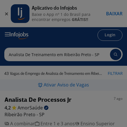
Aplicativo do Infojobs
BAIXAR
Baixe o App nº 1 do Brasil para
encontrar empregos
GRÁTIS!!
Login
43
FILTRAR
Vagas de Emprego de Analista de Treinamento em Ribeirão Preto - SP
Ativar Aviso de Vagas
7 ago
Analista De Processos Jr
4,2
AmorSaúde
Ribeirão Preto - SP
A combinar
Entre 1 e 3 anos
Ensino Superior