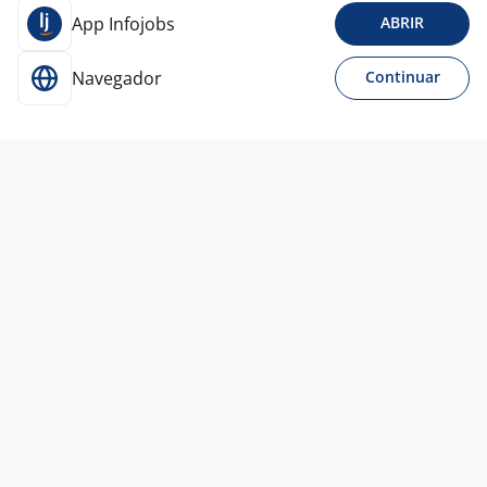
App Infojobs
ABRIR
Navegador
Continuar
15 mai
Analista De Suporte Externo
Super+Link
São Bernardo do Campo - SP
R$ 1.788,00 a R$ 2.500,00
Entre 1 e 3 anos
Curso Técnico
Presencial
1 jun
Analista De Processos
4,0
ZEENTECH