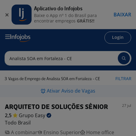
Aplicativo do Infojobs
BAIXAR
Baixe o App nº 1 do Brasil para
encontrar empregos
GRÁTIS!!
Login
3
FILTRAR
Vagas de Emprego de Analista SOA em Fortaleza - CE
Ativar Aviso de Vagas
27 jul
ARQUITETO DE SOLUÇÕES SÊNIOR
2,5
Grupo
Easy
Todo Brasil
A combinar
Ensino Superior
Home office