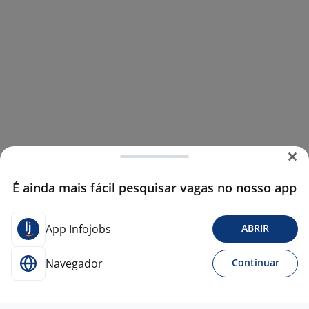
É ainda mais fácil pesquisar vagas no nosso app
App Infojobs
ABRIR
Navegador
Continuar