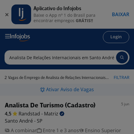
Aplicativo do Infojobs
BAIXAR
Baixe o App nº 1 do Brasil para
encontrar empregos
GRÁTIS!!
Login
2
FILTRAR
Vagas de Emprego de Analista de Relações Internacionais em Santo André - SP
Ativar Aviso de Vagas
5 jun
Analista De Turismo (Cadastro)
4,5
Randstad -
Matriz
Santo André - SP
A combinar
Entre 1 e 3 anos
Ensino Superior