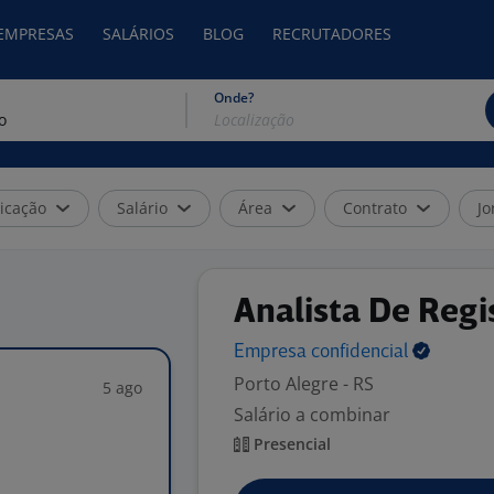
 EMPRESAS
SALÁRIOS
BLOG
RECRUTADORES
Onde?
icação
Salário
Área
Contrato
Jo
Analista De Regi
Empresa
confidencial
Porto Alegre - RS
5 ago
Salário a combinar
Presencial