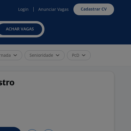
Cadastrar CV
Login
Anunciar Vagas
ACHAR VAGAS
rnada
Senioridade
PcD
stro