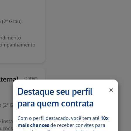
 (2º Grau)
endimento
 acompanhamento
Ontem
terna)
Destaque seu perfil
para quem contrata
 (2º Grau)
Com o perfil destacado, você tem até
10x
 instalação de
mais chances
de receber convites para
oluções completas