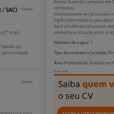
Ensino Superior completo em Q
correlatas;
Ontem
 / SAC)
Conhecimento em processos re
Inglês intermediário para leitu
Será um diferencial possuir ex
 (2º Grau)
ambiental e atuação junto a ór
Número de vagas:
1
– Taboão da
a oportunidade
Tipo de contrato e Jornada:
Efe
Área Profissional:
Analista em M
Ontem
rofissional para