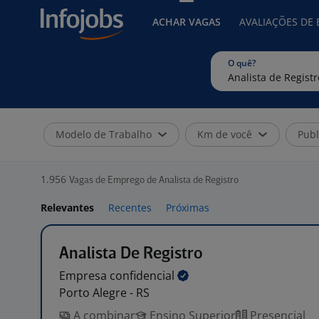
ACHAR VAGAS
AVALIAÇÕES DE
O quê?
Modelo de Trabalho
Km de você
Publ
1.956
Vagas de Emprego de Analista de Registro
Relevantes
Recentes
Próximas
Analista De Registro
Empresa
confidencial
Porto Alegre - RS
A combinar
Ensino Superior
Presencial