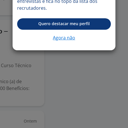
entrevistas e fica no topo da lista dos
recrutadores.
Quero destacar meu perfil
Ontem
o –
Agora não
Curso Técnico
nico (a) de
0 Benefícios:
Ontem