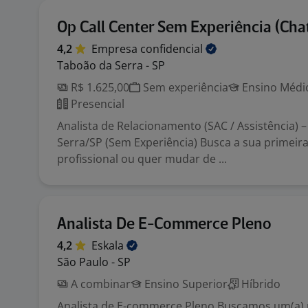
Op Call Center Sem Experiência (Chat
4,2
Empresa
confidencial
Taboão da Serra - SP
R$ 1.625,00
Sem experiência
Ensino Médio
Presencial
Analista de Relacionamento (SAC / Assistência) 
Serra/SP (Sem Experiência) Busca a sua primeir
profissional ou quer mudar de ...
Analista De E-Commerce Pleno
4,2
Eskala
São Paulo - SP
A combinar
Ensino Superior
Híbrido
Analista de E-commerce Pleno Buscamos um(a) p