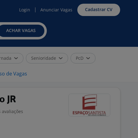
Cadastrar CV
Login
Anunciar Vagas
ACHAR VAGAS
rnada
Senioridade
PcD
iso de Vagas
o JR
 avaliações