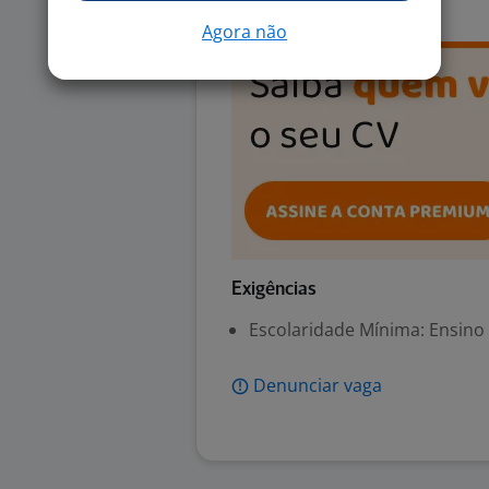
Agora não
Exigências
Escolaridade Mínima: Ensino
Denunciar vaga