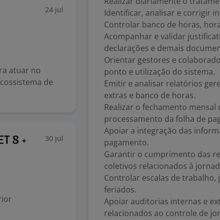
Realizar diariamente o tratam
24 jul
Identificar, analisar e corrigi
Controlar banco de horas, hora
Acompanhar e validar justifica
declarações e demais document
Orientar gestores e colaborad
ara atuar no
ponto e utilização do sistema.
ecossistema de
Emitir e analisar relatórios ge
extras e banco de horas.
Realizar o fechamento mensal 
processamento da folha de pa
Apoiar a integração das infor
30 jul
ET 8 +
pagamento.
Garantir o cumprimento das re
coletivos relacionados à jornad
Controlar escalas de trabalho,
feriados.
ior
Apoiar auditorias internas e 
relacionados ao controle de jo