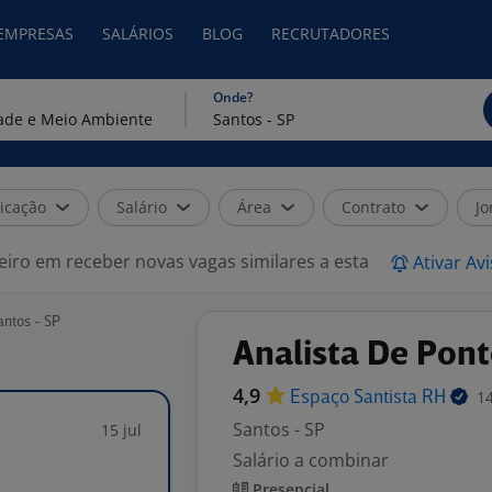
 EMPRESAS
SALÁRIOS
BLOG
RECRUTADORES
Onde?
icação
Salário
Área
Contrato
Jo
eiro em receber novas vagas similares a esta
Ativar Av
antos - SP
Analista De Pont
4,9
14
Espaço Santista
RH
Santos - SP
15 jul
Salário a combinar
Presencial