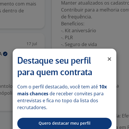
Manter atualizados os cadastro
imento com mais
Contribuir para a melhoria con
s dentro de
de frequência.
Benefícios:
-. Kit aniversário
-. PLR
17 jul
-. Seguro de vida
-. Vale Transporte
A
-. Auxílio farmácia
Destaque seu perfil
-. Assistência médica
para quem contrata
-. Vale Alimentação
-. Refeitório na empresa
-. Assistência odontológica
ontologia
Com o perfil destacado, você tem até
10x
-. Gympess
ópolis, atuante
mais chances
de receber convites para
entrevistas e fica no topo da lista dos
Número de vagas:
1
recrutadores.
Tipo de contrato e Jornada:
Efe
Quero destacar meu perfil
Área Profissional:
Analista em 