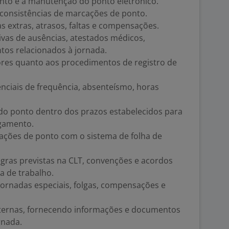
ento e a manutenção do ponto eletrônico.
r inconsistências de marcações de ponto.
s extras, atrasos, faltas e compensações.
tivas de ausências, atestados médicos,
os relacionados à jornada.
ores quanto aos procedimentos de registro de
renciais de frequência, absenteísmo, horas
do ponto dentro dos prazos estabelecidos para
gamento.
mações de ponto com o sistema de folha de
gras previstas na CLT, convenções e acordos
a de trabalho.
 jornadas especiais, folgas, compensações e
externas, fornecendo informações e documentos
rnada.